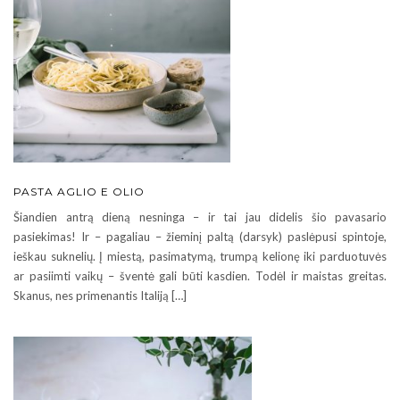
PASTA AGLIO E OLIO
Šiandien antrą dieną nesninga – ir tai jau didelis šio pavasario
pasiekimas! Ir – pagaliau – žieminį paltą (darsyk) paslėpusi spintoje,
ieškau suknelių. Į miestą, pasimatymą, trumpą kelionę iki parduotuvės
ar pasiimti vaikų – šventė gali būti kasdien. Todėl ir maistas greitas.
Skanus, nes primenantis Italiją […]