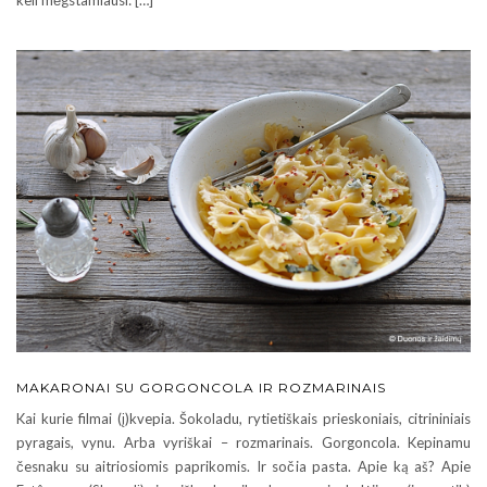
keli mėgstamiausi: […]
MAKARONAI SU GORGONCOLA IR ROZMARINAIS
Kai kurie filmai (į)kvepia. Šokoladu, rytietiškais prieskoniais, citrininiais
pyragais, vynu. Arba vyriškai – rozmarinais. Gorgoncola. Kepinamu
česnaku su aitriosiomis paprikomis. Ir sočia pasta. Apie ką aš? Apie