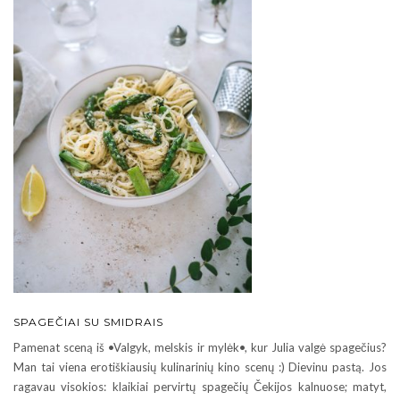
SPAGEČIAI SU SMIDRAIS
Pamenat sceną iš •Valgyk, melskis ir mylėk•, kur Julia valgė spagečius?
Man tai viena erotiškiausių kulinarinių kino scenų :) Dievinu pastą. Jos
ragavau visokios: klaikiai pervirtų spagečių Čekijos kalnuose; matyt,