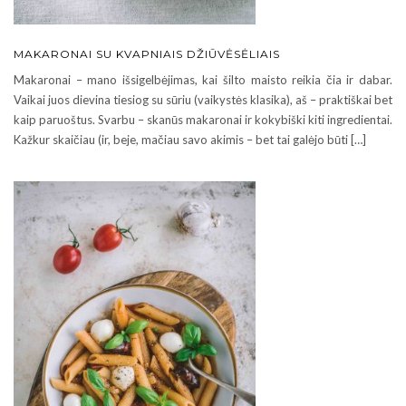
MAKARONAI SU KVAPNIAIS DŽIŪVĖSĖLIAIS
Makaronai – mano išsigelbėjimas, kai šilto maisto reikia čia ir dabar.
Vaikai juos dievina tiesiog su sūriu (vaikystės klasika), aš – praktiškai bet
kaip paruoštus. Svarbu – skanūs makaronai ir kokybiški kiti ingredientai.
Kažkur skaičiau (ir, beje, mačiau savo akimis – bet tai galėjo būti […]