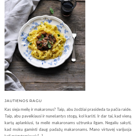
JAUTIENOS RAGU
Kas sieja meilę ir makaronus? Taip, abu žodžiai prasideda ta pačia raide.
Taip, abu paveikiausi ir nunešantys stogą, kol karšti. Ir dar tai, kad vieną
kartą aplankiusi, ta meilė makaronams užtrunka ilgam. Negaliu sakyti,
kad moku gaminti daug padažų makaronams. Mano virtuvėj varijuoja