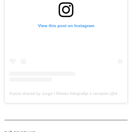
View this post on Instagram
A post shared by Jurga • Maisto fotografija ir receptai (@duonos.ir.zaidimu)