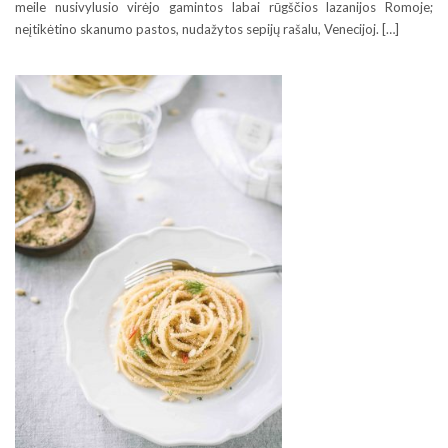
meile nusivylusio virėjo gamintos labai rūgščios lazanijos Romoje;
neįtikėtino skanumo pastos, nudažytos sepijų rašalu, Venecijoj. […]