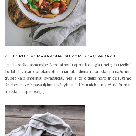
VIENO PUODO MAKARONAI SU POMIDORŲ PADAŽU
Esu chaotiška asmenybė. Neretai noriu aprėpti daugiau, nei gebu įveikti.
Todėl iš vakaro priplanuoti planai kitą dieną paprastai pamažu ima
trupėt kaip smėliniai pyragaičiai, nes iš to didelio noro ir džiaugsmo
išgelbėti save ir pasaulį imu blaškytis ir… Lieku nieko nepešusi. Ar man
trūksta disciplinos? […]