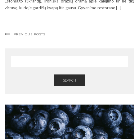
Estômago (Skrandį), ironišką brazilų dramą apie kalėjimo (ir ne tik)
virtuvę, kurioje gardžių kvapų itin gausu. Gyvenimo restorane […]
PREVIOUS POSTS
SEARCH