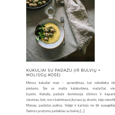
KUKULIAI SU PADAŽU (IR BULVIŲ +
MOLIŪGŲ KOŠE)
Mėsos kukuliai man – sprendimas, kai nebelieka id
pietums. Šie su malta kalakutiena, mažyčiai, vie
kąsnio. Kukulių padaže dominuoja citrinos ir kaparė
sūrumas, bet, nors baiminausi įkyraus jų skonio, taip nenuti
Manau, padažas puikus. Valgė ir kartojo ne tik suaugėliai
Šeimos prašymu patiekiau su bulvių […]