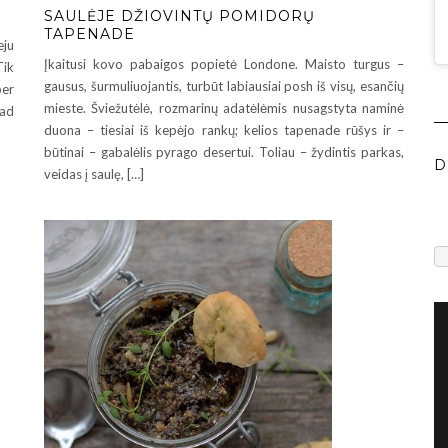
SAULĖJE DŽIOVINTŲ POMIDORŲ
TAPENADE
eju
Įkaitusi kovo pabaigos popietė Londone. Maisto turgus –
Tik
gausus, šurmuliuojantis, turbūt labiausiai posh iš visų, esančių
per
mieste. Šviežutėlė, rozmarinų adatėlėmis nusagstyta naminė
kad
duona – tiesiai iš kepėjo rankų; kelios tapenade rūšys ir –
būtinai – gabalėlis pyrago desertui. Toliau – žydintis parkas,
D
veidas į saulę, […]