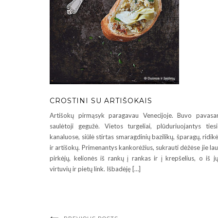
CROSTINI SU ARTIŠOKAIS
Artišokų pirmąsyk paragavau Venecijoje. Buvo pavasar
saulėtoji gegužė. Vietos turgeliai, plūduriuojantys ties
kanaluose, siūlė stirtas smaragdinių bazilikų, šparagų, ridikė
ir artišokų. Primenantys kankorėžius, sukrauti dėžėse jie la
pirkėjų, kelionės iš rankų į rankas ir į krepšelius, o iš j
virtuvių ir pietų link. Išbadėję […]