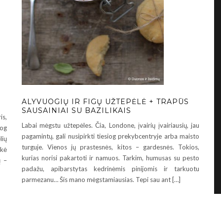
ALYVUOGIŲ IR FIGŲ UŽTEPĖLĖ + TRAPŪS
SAUSAINIAI SU BAZILIKAIS
is,
Labai mėgstu užtepėles. Čia, Londone, įvairių įvairiausių, jau
iog
pagamintų, gali nusipirkti tiesiog prekybcentryje arba maisto
lių
turguje. Vienos jų prastesnės, kitos – gardesnės. Tokios,
ukė
kurias norisi pakartoti ir namuos. Tarkim, humusas su pesto
ų –
padažu, apibarstytas kedrinėmis pinijomis ir tarkuotu
parmezanu… Šis mano mėgstamiausias. Tepi sau ant […]