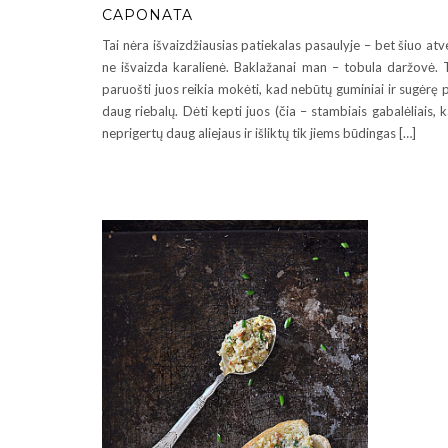
CAPONATA
Tai nėra išvaizdžiausias patiekalas pasaulyje – bet šiuo atv
ne išvaizda karalienė. Baklažanai man – tobula daržovė. 
paruošti juos reikia mokėti, kad nebūtų guminiai ir sugėrę 
daug riebalų. Dėti kepti juos (čia – stambiais gabalėliais, 
neprigertų daug aliejaus ir išliktų tik jiems būdingas […]