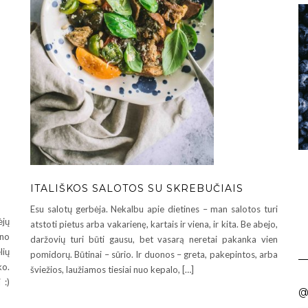
ITALIŠKOS SALOTOS SU SKREBUČIAIS
Esu salotų gerbėja. Nekalbu apie dietines – man salotos turi
ėjų
atstoti pietus arba vakarienę, kartais ir viena, ir kita. Be abejo,
no
daržovių turi būti gausu, bet vasarą neretai pakanka vien
lių
pomidorų. Būtinai – sūrio. Ir duonos – greta, pakepintos, arba
ko.
šviežios, laužiamos tiesiai nuo kepalo, […]
 :)
@