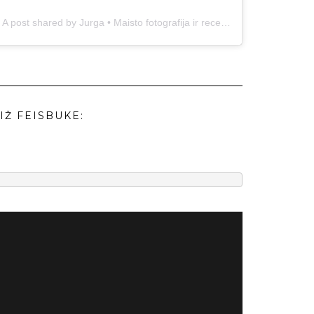
A post shared by Jurga • Maisto fotografija ir receptai (@duonos.ir.zaidimu)
IŽ FEISBUKE: