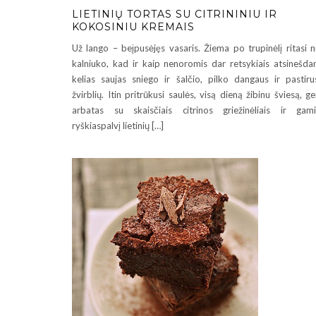
LIETINIŲ TORTAS SU CITRININIU IR
KOKOSINIU KREMAIS
Už lango – beįpusėjęs vasaris. Žiema po trupinėlį ritasi 
kalniuko, kad ir kaip nenoromis dar retsykiais atsinešd
kelias saujas sniego ir šalčio, pilko dangaus ir pastiru
žvirblių. Itin pritrūkusi saulės, visą dieną žibinu šviesą, ge
arbatas su skaisčiais citrinos griežinėliais ir gam
ryškiaspalvį lietinių […]