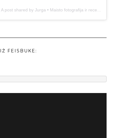
A post shared by Jurga • Maisto fotografija ir receptai (@duonos.ir.zaidimu)
IŽ FEISBUKE: