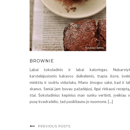
BROWNIE
Labai šokoladinis ir labai kaloringas. Nubarstyt
karstelėjusiomis kakavos dulkelėmis, trapia išore, šveln
minkštu ir sodriu viduriuku. Mano žmogus sakė, kad ir la
skanus. Seniai jam buvau pažadėjusi, ilgai rinkausi receptą,
štai. Šokoladinius kepinius man sunku vertinti, įveikiau 
pusę kvadratėlio, tad pasikliaunu jo nuomone. […]
PREVIOUS POSTS