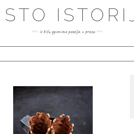
ISTO ISTORI
ir kita gyvenimo poezija + proza