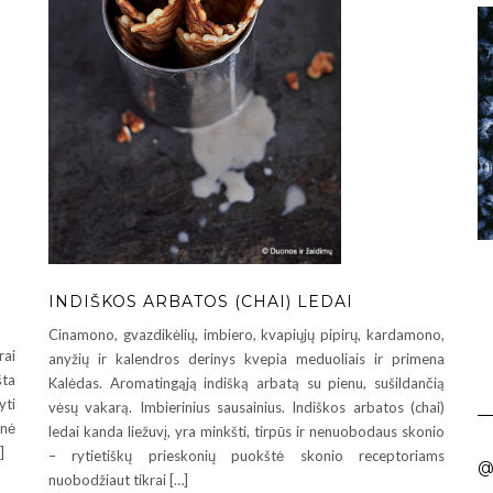
INDIŠKOS ARBATOS (CHAI) LEDAI
Cinamono, gvazdikėlių, imbiero, kvapiųjų pipirų, kardamono,
rai
anyžių ir kalendros derinys kvepia meduoliais ir primena
šta
Kalėdas. Aromatingąją indišką arbatą su pienu, sušildančią
yti
vėsų vakarą. Imbierinius sausainius. Indiškos arbatos (chai)
nė
ledai kanda liežuvį, yra minkšti, tirpūs ir nenuobodaus skonio
]
– rytietiškų prieskonių puokštė skonio receptoriams
@
nuobodžiaut tikrai […]