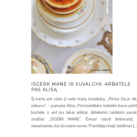
IŠGERK MANE IR SUVALGYK: ARBATĖLĖ
PAS ALISĄ
Šį kartą ant stalo ji rado mažą buteliuką. „Pirma čia jo tik
nebuvo“, − pamanė Alisa. Prie buteliuko kaklelio buvo priri
kortelė, o ant jos labai aiškiai, didelėmis raidėmis paraš
žodžiai: „IŠGERK MANE“. Ėmusi rašyti tinklaraštį 
nenumaniau, kur jis mane nuves. Prasidėjęs kaip žaidimas […