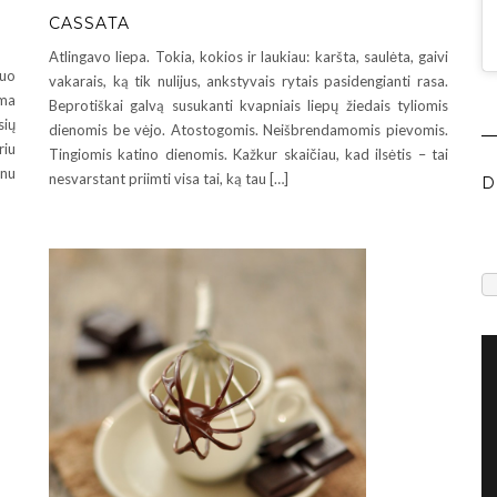
CASSATA
Atlingavo liepa. Tokia, kokios ir laukiau: karšta, saulėta, gaivi
nuo
vakarais, ką tik nulijus, ankstyvais rytais pasidengianti rasa.
ama
Beprotiškai galvą susukanti kvapniais liepų žiedais tyliomis
sių
dienomis be vėjo. Atostogomis. Neišbrendamomis pievomis.
riu
Tingiomis katino dienomis. Kažkur skaičiau, kad ilsėtis – tai
inu
nesvarstant priimti visa tai, ką tau […]
D