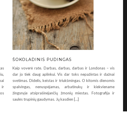
ŠOKOLADINIS PUDINGAS
as
Kaip voverė rate. Darbas, darbas, darbas ir Londonas – vis
iu,
dar jo tiek daug aplinkui. Vis dar toks nepažintas ir dažnai
bai
svetimas. Didelis, keistas ir triukšmingas. O kitomis dienomis
 ir
spalvingas, nenuspėjamas, arbatinukų ir kiekviename
vos
žingsnyje atsiprašinėjančių žmonių miestas. Fotografija ir
saulės trupinių gaudymas. Jų kasdien […]