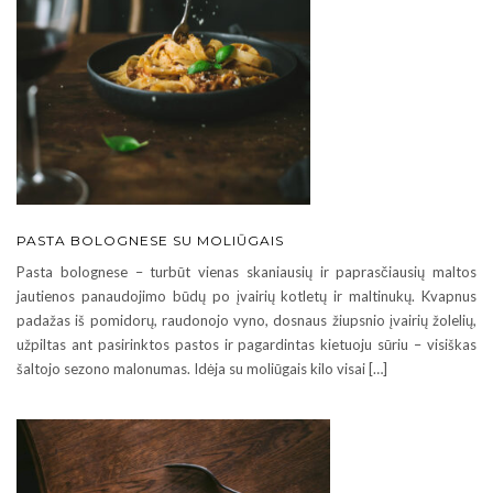
PASTA BOLOGNESE SU MOLIŪGAIS
Pasta bolognese – turbūt vienas skaniausių ir paprasčiausių maltos
jautienos panaudojimo būdų po įvairių kotletų ir maltinukų. Kvapnus
padažas iš pomidorų, raudonojo vyno, dosnaus žiupsnio įvairių žolelių,
užpiltas ant pasirinktos pastos ir pagardintas kietuoju sūriu – visiškas
šaltojo sezono malonumas. Idėja su moliūgais kilo visai […]