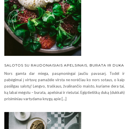
SALOTOS SU RAUDONAISIAIS APELSINAIS, BURATA IR DUKA
Nors gamta dar miega, pasąmoningai jaučiu pavasarį. Todėl ir
pabėgimai į virtuvę pamažėle virsta ne norėčiau ko nors sotaus, o kaip
pasiilgau salotų! Lengvo, traškaus, žvalinančio maisto, kuriame dera tai,
ką labai mėgstu – burata, apelsinai ir riešutai. Egiptietišką duką (dukkah)
prisiminiau vartydama knygą apie […]