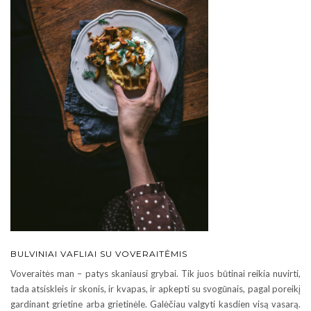
BULVINIAI VAFLIAI SU VOVERAITĖMIS
Voveraitės man – patys skaniausi grybai. Tik juos būtinai reikia nuvirti,
tada atsiskleis ir skonis, ir kvapas, ir apkepti su svogūnais, pagal poreikį
gardinant grietine arba grietinėle. Galėčiau valgyti kasdien visą vasarą.