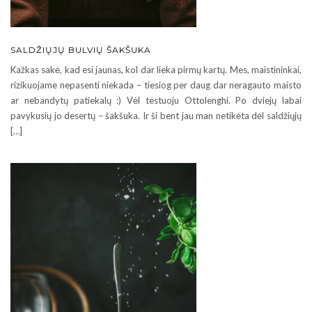
SALDŽIŲJŲ BULVIŲ ŠAKŠUKA
Kažkas sakė, kad esi jaunas, kol dar lieka pirmų kartų. Mes, maistininkai,
rizikuojame nepasenti niekada – tiesiog per daug dar neragauto maisto
ar nebandytų patiekalų :) Vėl testuoju Ottolenghi. Po dviejų labai
pavykusių jo desertų – šakšuka. Ir ši bent jau man netikėta dėl saldžiųjų
[…]