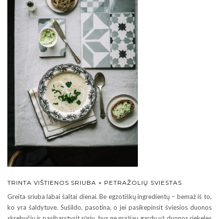
TRINTA VIŠTIENOS SRIUBA + PETRAŽOLIŲ SVIESTAS
Greita sriuba labai šaltai dienai. Be egzotiškų ingredientų – bemaž iš to,
ko yra šaldytuve. Sušildo, pasotina, o jei pasikepinsit šviesios duonos
skrebučių ir pasibarstysit sūriu, bus ne mažiau gardu už duonos riekeles