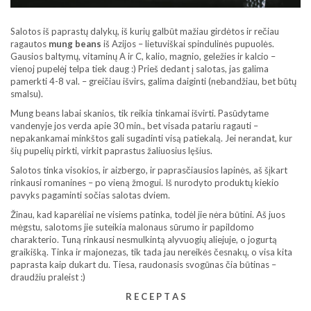
Salotos iš paprastų dalykų, iš kurių galbūt mažiau girdėtos ir rečiau
ragautos
mung beans
iš Azijos – lietuviškai spindulinės pupuolės.
Gausios baltymų, vitaminų A ir C, kalio, magnio, geležies ir kalcio –
vienoj pupelėj telpa tiek daug :) Prieš dedant į salotas, jas galima
pamerkti 4-8 val. – greičiau išvirs, galima daiginti (nebandžiau, bet būtų
smalsu).
Mung beans labai skanios, tik reikia tinkamai išvirti. Pasūdytame
vandenyje jos verda apie 30 min., bet visada patariu ragauti –
nepakankamai minkštos gali sugadinti visą patiekalą. Jei nerandat, kur
šių pupelių pirkti, virkit paprastus žaliuosius lęšius.
Salotos tinka visokios, ir aizbergo, ir paprasčiausios lapinės, aš šįkart
rinkausi romanines – po vieną žmogui. Iš nurodyto produktų kiekio
pavyks pagaminti sočias salotas dviem.
Žinau, kad kaparėliai ne visiems patinka, todėl jie nėra būtini. Aš juos
mėgstu, salotoms jie suteikia malonaus sūrumo ir papildomo
charakterio. Tuną rinkausi nesmulkintą alyvuogių aliejuje, o jogurtą
graikišką. Tinka ir majonezas, tik tada jau nereikės česnakų, o visa kita
paprasta kaip dukart du. Tiesa, raudonasis svogūnas čia būtinas –
draudžiu praleist :)
R E C E P T A S