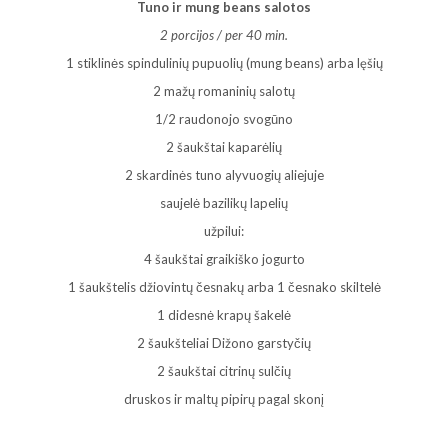
Tuno ir mung beans salotos
2 porcijos / per 40 min.
1 stiklinės spindulinių pupuolių (mung beans) arba lęšių
2 mažų romaninių salotų
1/2 raudonojo svogūno
2 šaukštai kaparėlių
2 skardinės tuno alyvuogių aliejuje
saujelė bazilikų lapelių
užpilui:
4 šaukštai graikiško jogurto
1 šaukštelis džiovintų česnakų arba 1 česnako skiltelė
1 didesnė krapų šakelė
2 šaukšteliai Dižono garstyčių
2 šaukštai citrinų sulčių
druskos ir maltų pipirų pagal skonį