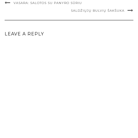
VASARA: SALOTOS SU PANYRO SŪRIU
SALDŽIŲJŲ BULVIŲ ŠAKŠUKA
LEAVE A REPLY