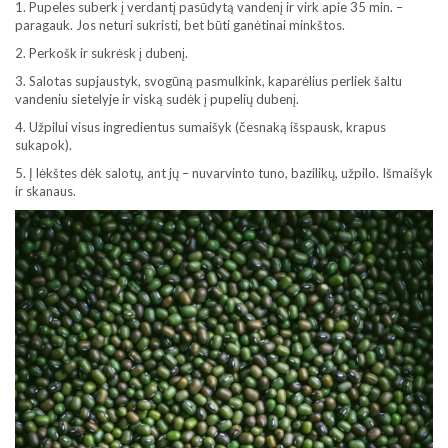
1. Pupeles suberk į verdantį pasūdytą vandenį ir virk apie 35 min. –
paragauk. Jos neturi sukristi, bet būti ganėtinai minkštos.
2. Perkošk ir sukrėsk į dubenį.
3. Salotas supjaustyk, svogūną pasmulkink, kaparėlius perliek šaltu
vandeniu sietelyje ir viską sudėk į pupelių dubenį.
4. Užpilui visus ingredientus sumaišyk (česnaką išspausk, krapus
sukapok).
5. Į lėkštes dėk salotų, ant jų – nuvarvinto tuno, bazilikų, užpilo. Išmaišyk
ir skanaus.