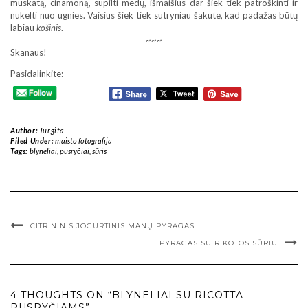
muskatą, cinamoną, supilti medų, išmaišius dar šiek tiek patroškinti ir
nukelti nuo ugnies. Vaisius šiek tiek sutryniau šakute, kad padažas būtų
labiau
košinis
.
~~~
Skanaus!
Pasidalinkite:
Author:
Jurgita
Filed Under:
maisto fotografija
Tags:
blyneliai
,
pusryčiai
,
sūris
CITRININIS JOGURTINIS MANŲ PYRAGAS
PYRAGAS SU RIKOTOS SŪRIU
4 THOUGHTS ON “BLYNELIAI SU RICOTTA
PUSRYČIAMS”