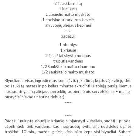
2 šaukštai miltų
1 kiaušinis
žiupsnelis malto muskato
1 apelsino sutarkuota žievelė
alyvuogių aliejaus kepimui
~~~
padažui:
1 obuolys
1 kriaušė
2 šaukštai skysto medaus
truputis vandens
1/2 šaukštelio malto cinamono
1/2 šaukštelio malto muskato
Blyneliams visus ingredientus sumaišyti, į įkaitintą keptuvėje aliejų dėti
po šaukštą masės ir po kelias minutes skrudinti iš abiejų pusių. Išėmus
nusausinti galimą aliejaus perteklių popierinėmis servetėlėmis – manieji
pusryčiai niekada nebūna riebūs :)
~~~
~~~
Padažui nuluptą obuolį ir kriaušę supjaustyti kubeliais, sudėti į puodą,
užpilti šiek tiek vandens, kad nepradėtų svilti, ant nedidelės ugnies
troškinti 10 min., maždaug tiek, kiek laiko keps visi blyneliai. Suberti