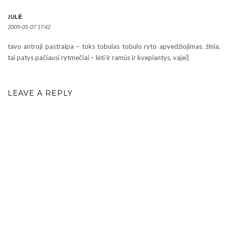
JULĖ
2009-05-07 17:42
tavo antroji pastraipa – toks tobulas tobulo ryto apvedžiojimas. žinia,
tai patys pačiausi rytmečiai – lėti ir ramūs ir kvepiantys, vajei}
LEAVE A REPLY