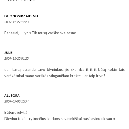
DUONOSIRZAIDIMU
2009-11-27 19:23
Panašiai, Julyt :) Tik mūsų varškė skalsesnė…
JULĖ
2009-11-25 01:25
dar kartą atrandu tavo blyniukus. jie skamba it it it būtų kokie tais
varškėtukai mano varškės stingančiam krašte – ar taip ir yr’?
ALLEGRA
2009-05-08 10:54
Būtent, julyt :)
Dievinu tokius rytmečius, kuriuos savininkiškai pasisavinu tik sau :)