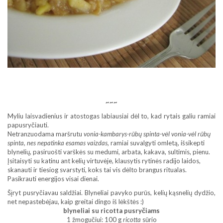
~~~
Myliu laisvadienius ir atostogas labiausiai dėl to, kad rytais galiu ramiai
papusryčiauti.
Netranzuodama maršrutu
vonia-kambarys-rūbų spinta-vėl vonia-vėl rūbų
spinta, nes nepatinka esamas vaizdas,
ramiai suvalgyti omletą, išsikepti
blynelių, pasiruošti varškės su medumi, arbata, kakava, sultimis, pienu.
Įsitaisyti su katinu ant kelių virtuvėje, klausytis rytinės radijo laidos,
skanauti ir tiesiog svarstyti, koks tai vis dėlto brangus ritualas.
Pasikrauti energijos visai dienai.
Šįryt pusryčiavau saldžiai. Blyneliai pavyko purūs, kelių kąsnelių dydžio,
net nepastebėjau, kaip greitai dingo iš lėkštės :)
blyneliai su ricotta pusryčiams
1 žmogučiui: 100 g
ricotta
sūrio