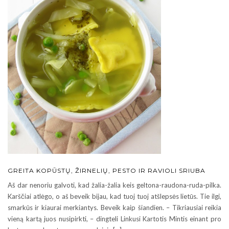
GREITA KOPŪSTŲ, ŽIRNELIŲ, PESTO IR RAVIOLI SRIUBA
Aš dar nenoriu galvoti, kad žalia-žalia keis geltona-raudona-ruda-pilka.
Karščiai atlėgo, o aš beveik bijau, kad tuoj tuoj atšlepsės lietūs. Tie ilgi,
smarkūs ir kiaurai merkiantys. Beveik kaip šiandien. – Tikriausiai reikia
vieną kartą juos nusipirkti, – dingteli Linkusi Kartotis Mintis einant pro