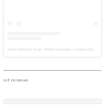
A post shared by Jurga • Maisto fotografija ir receptai (@duonos.ir.zaidimu)
DIŽ FEISBUKE: