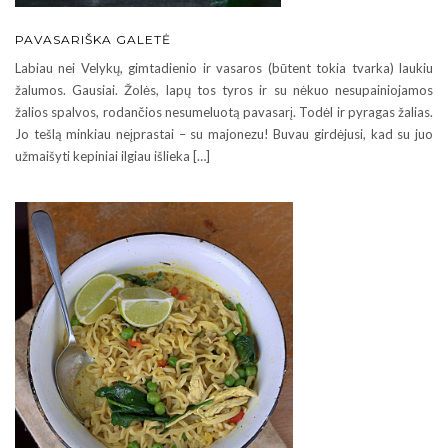
PAVASARIŠKA GALETĖ
Labiau nei Velykų, gimtadienio ir vasaros (būtent tokia tvarka) laukiu
žalumos. Gausiai. Žolės, lapų tos tyros ir su nėkuo nesupainiojamos
žalios spalvos, rodančios nesumeluotą pavasarį. Todėl ir pyragas žalias.
Jo tešlą minkiau neįprastai – su majonezu! Buvau girdėjusi, kad su juo
užmaišyti kepiniai ilgiau išlieka […]