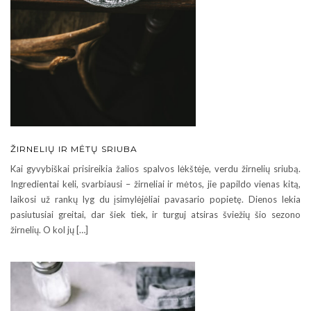
ŽIRNELIŲ IR MĖTŲ SRIUBA
Kai gyvybiškai prisireikia žalios spalvos lėkštėje, verdu žirnelių sriubą.
Ingredientai keli, svarbiausi – žirneliai ir mėtos, jie papildo vienas kitą,
laikosi už rankų lyg du įsimylėjėliai pavasario popietę. Dienos lekia
pasiutusiai greitai, dar šiek tiek, ir turguj atsiras šviežių šio sezono
žirnelių. O kol jų […]