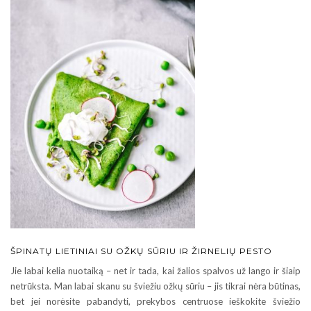
ŠPINATŲ LIETINIAI SU OŽKŲ SŪRIU IR ŽIRNELIŲ PESTO
Jie labai kelia nuotaiką – net ir tada, kai žalios spalvos už lango ir šiaip
netrūksta. Man labai skanu su šviežiu ožkų sūriu – jis tikrai nėra būtinas,
bet jei norėsite pabandyti, prekybos centruose ieškokite šviežio