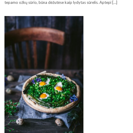
tepamo ožkų sūrio, būna dėžutėse kaip lydytas sūrelis. Aptepi […]