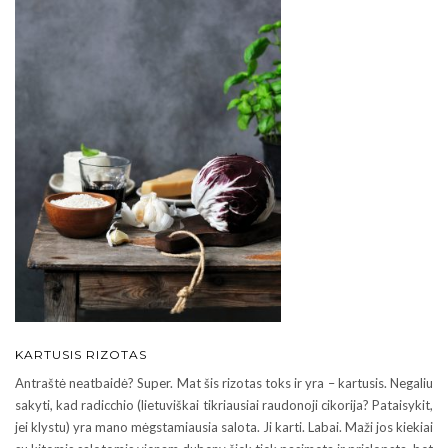
KARTUSIS RIZOTAS
Antraštė neatbaidė? Super. Mat šis rizotas toks ir yra – kartusis. Negaliu
sakyti, kad radicchio (lietuviškai tikriausiai raudonoji cikorija? Pataisykit,
jei klystu) yra mano mėgstamiausia salota. Ji karti. Labai. Maži jos kiekiai