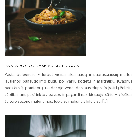
PASTA BOLOGNESE SU MOLIŪGAIS
Pasta bolognese – turbūt vienas skaniausių ir paprasčiausių maltos
jautienos panaudojimo būdų po įvairių kotletų ir maltinukų. Kvapnus
padažas iš pomidorų, raudonojo vyno, dosnaus žiupsnio įvairių žolelių,
užpiltas ant pasirinktos pastos ir pagardintas kietuoju sūriu – visiškas
šaltojo sezono malonumas. Idėja su moliūgais kilo visai […]