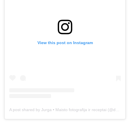
View this post on Instagram
A post shared by Jurga • Maisto fotografija ir receptai (@duonos.ir.zaidimu)