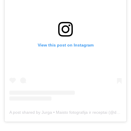
View this post on Instagram
A post shared by Jurga • Maisto fotografija ir receptai (@duonos.ir.zaidimu)