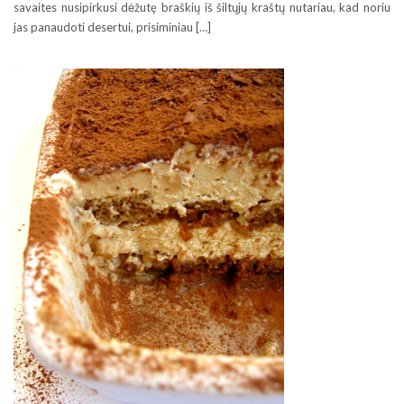
savaites nusipirkusi dėžutę braškių iš šiltųjų kraštų nutariau, kad noriu
jas panaudoti desertui, prisiminiau […]