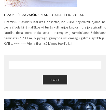
TIRAMISÙ. PAVAIŠINK MANE GABALĖLIU ROJAUS
Tiramisù. Klasikinis itališkas desertas, be kurio neįsivaizduojama nei
viena šiuolaikinė itališkos virtuvės kulinarijos knyga, nors jo atsiradimo
istorija, tiesa, nėra tokia sena – pirmą sykį rašytiniuose šaltiniuose
paminėtas 1983 m, o pyrago gamybos užuomazgų galima aptikti jau
XVII a. ~~~ ~~~ Viena tiramisù kilmės teorijų […]
SEARCH