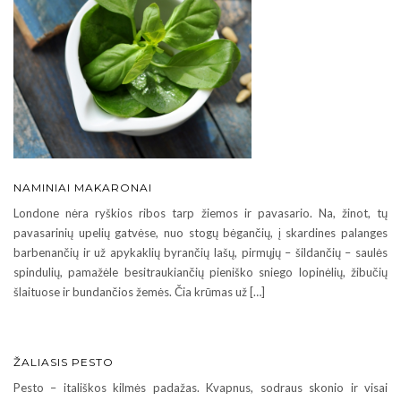
NAMINIAI MAKARONAI
Londone nėra ryškios ribos tarp žiemos ir pavasario. Na, žinot, tų
pavasarinių upelių gatvėse, nuo stogų bėgančių, į skardines palanges
barbenančių ir už apykaklių byrančių lašų, pirmųjų – šildančių – saulės
spindulių, pamažėle besitraukiančių pieniško sniego lopinėlių, žibučių
šlaituose ir bundančios žemės. Čia krūmas už […]
ŽALIASIS PESTO
Pesto – itališkos kilmės padažas. Kvapnus, sodraus skonio ir visai