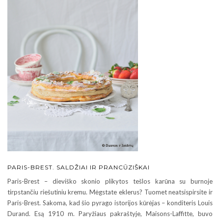
PARIS-BREST. SALDŽIAI IR PRANCŪZIŠKAI
Paris-Brest – dieviško skonio plikytos tešlos karūna su burnoje
tirpstančiu riešutiniu kremu. Mėgstate eklerus? Tuomet neatsispirsite ir
Paris-Brest. Sakoma, kad šio pyrago istorijos kūrėjas – konditeris Louis
Durand. Esą 1910 m. Paryžiaus pakraštyje, Maisons-Laffitte, buvo