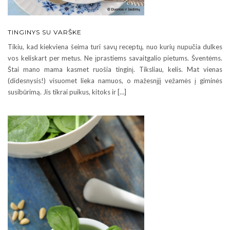
TINGINYS SU VARŠKE
Tikiu, kad kiekviena šeima turi savų receptų, nuo kurių nupučia dulkes
vos keliskart per metus. Ne įprastiems savaitgalio pietums. Šventėms.
Štai mano mama kasmet ruošia tinginį. Tiksliau, kelis. Mat vienas
(didesnysis!) visuomet lieka namuos, o mažesnįjį vežamės į giminės
susibūrimą. Jis tikrai puikus, kitoks ir […]