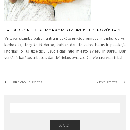
SALDI DUONELĖ SU MORKOMIS IR BRIUSELIO KOPŪSTAIS
Virtuvėj skamba balsai, antram aukšte girgžda grindys ir trinksi durys,
kažkas ką tik grįžo iš darbo, kažkas dar tik valosi batus ir pasakoja
istorijas, o aš užleidžiu užuolaidas nuo miesto šviesų ir garsų. Dar
gurkšnis karštos arbatos, dar dvi riekės pyrago. Dar vienas rytas ir […]
PREVIOUS POSTS
NEXT POSTS
SEARCH