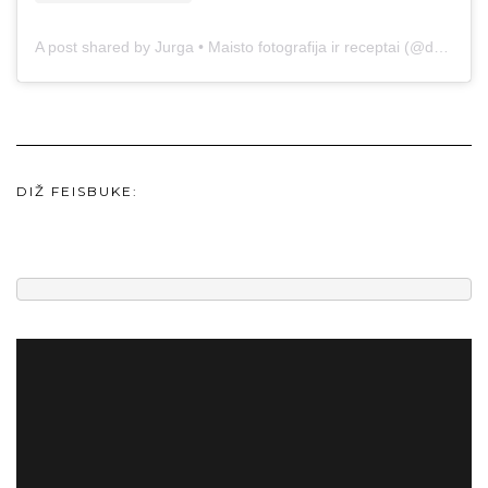
A post shared by Jurga • Maisto fotografija ir receptai (@duonos.ir.zaidimu)
DIŽ FEISBUKE: