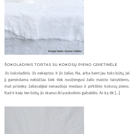
ŠOKOLADINIS TORTAS SU KOKOSŲ PIENO GRIETINĖLE
Jis šokoladinis. Jis nekeptas. Ir jis žalias. Na, arba bent jau toks būtų, jei
jį gamindama nebūčiau šiek tiek nusižengusi žalio maisto taisyklėms,
mat prisiekę žaliavalgiai nenaudoja medaus ir pirktinio kokosų pieno.
Kad ir kaip ten būtų, jis skanus iki paskutinio gabalėlio. Ar ką tik […]