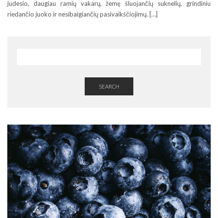
judesio, daugiau ramių vakarų, žemę šluojančių suknelių, grindiniu
riedančio juoko ir nesibaigiančių pasivaikščiojimų. […]
SEARCH