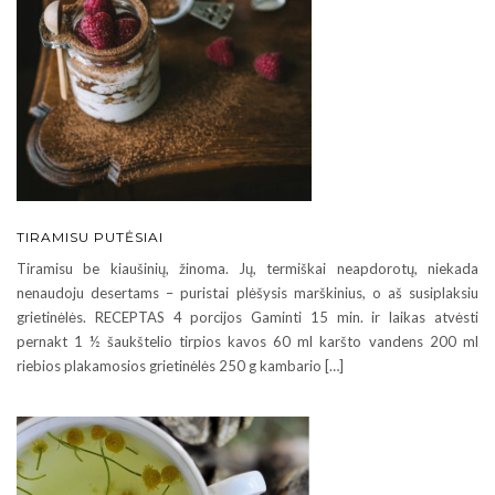
TIRAMISU PUTĖSIAI
Tiramisu be kiaušinių, žinoma. Jų, termiškai neapdorotų, niekada
nenaudoju desertams – puristai plėšysis marškinius, o aš susiplaksiu
grietinėlės. RECEPTAS 4 porcijos Gaminti 15 min. ir laikas atvėsti
pernakt 1 ½ šaukštelio tirpios kavos 60 ml karšto vandens 200 ml
riebios plakamosios grietinėlės 250 g kambario […]