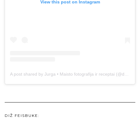
View this post on Instagram
A post shared by Jurga • Maisto fotografija ir receptai (@duonos.ir.zaidimu)
DIŽ FEISBUKE: