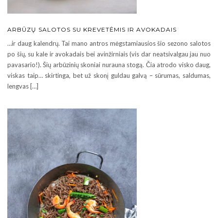
ARBŪZŲ SALOTOS SU KREVETĖMIS IR AVOKADAIS
…ir daug kalendrų. Tai mano antros mėgstamiausios šio sezono salotos
po šių, su kale ir avokadais bei avinžirniais (vis dar neatsivalgau jau nuo
pavasario!). Šių arbūzinių skoniai nurauna stogą. Čia atrodo visko daug,
viskas taip… skirtinga, bet už skonį guldau galvą – sūrumas, saldumas,
lengvas […]