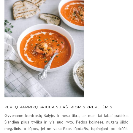
KEPTŲ PAPRIKŲ SRIUBA SU AŠTRIOMIS KREVETĖMIS
Gyvename kontrastų šalyje. Ir nesu tikra, ar man tai labai patinka.
Šiandien plius trylika ir lyja nuo ryto. Pėdos kojinėse, nugarą šildo
megztinis, o lūpos, jei ne vasariškas lūpdažis, tupinėjant po skėčiu