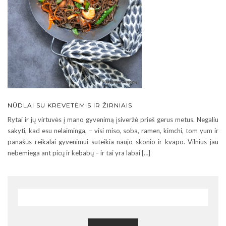
NŪDLAI SU KREVETĖMIS IR ŽIRNIAIS
Rytai ir jų virtuvės į mano gyvenimą įsiveržė prieš gerus metus. Negaliu
sakyti, kad esu nelaiminga, – visi miso, soba, ramen, kimchi, tom yum ir
panašūs reikalai gyvenimui suteikia naujo skonio ir kvapo. Vilnius jau
nebemiega ant picų ir kebabų – ir tai yra labai […]