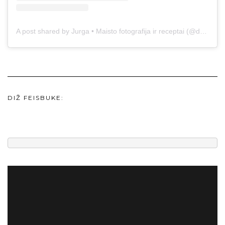
A post shared by Jurga • Maisto fotografija ir receptai (@duonos.ir.zaidimu)
DIŽ FEISBUKE: