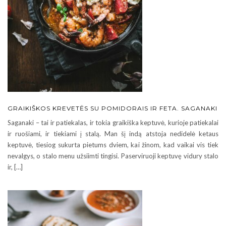
GRAIKIŠKOS KREVETĖS SU POMIDORAIS IR FETA. SAGANAKI
Saganaki – tai ir patiekalas, ir tokia graikiška keptuvė, kurioje patiekalai
ir ruošiami, ir tiekiami į stalą. Man šį indą atstoja nedidelė ketaus
keptuvė, tiesiog sukurta pietums dviem, kai žinom, kad vaikai vis tiek
nevalgys, o stalo menu užsiimti tingisi. Paserviruoji keptuvę vidury stalo
ir, […]