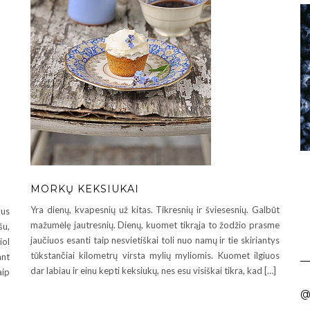
MORKŲ KEKSIUKAI
Yra dienų, kvapesnių už kitas. Tikresnių ir šviesesnių. Galbūt
vus
mažumėlę jautresnių. Dienų, kuomet tikrąja to žodžio prasme
šu,
jaučiuos esanti taip nesvietiškai toli nuo namų ir tie skiriantys
iol
tūkstančiai kilometrų virsta mylių myliomis. Kuomet ilgiuos
ant
dar labiau ir einu kepti keksiukų, nes esu visiškai tikra, kad […]
aip
@