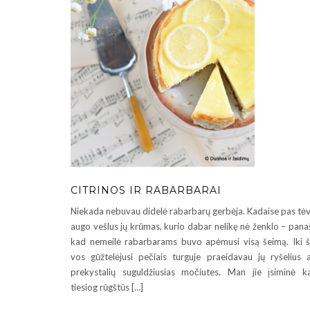
CITRINOS IR RABARBARAI
Niekada nebuvau didelė rabarbarų gerbėja. Kadaise pas tė
augo vešlus jų krūmas, kurio dabar nelikę nė ženklo – pana
kad nemeilė rabarbarams buvo apėmusi visą šeimą. Iki š
vos gūžtelėjusi pečiais turguje praeidavau jų ryšelius 
prekystalių suguldžiusias močiutes. Man jie įsiminė k
tiesiog rūgštūs […]