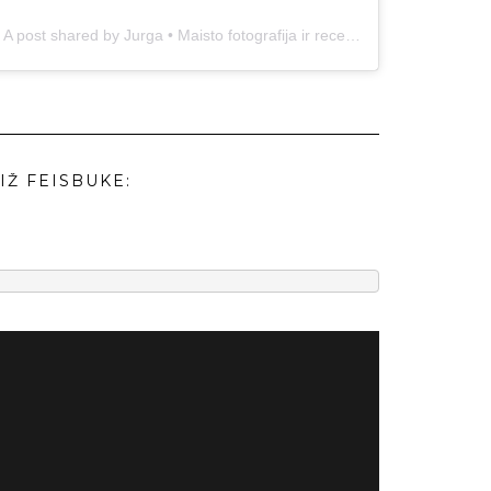
A post shared by Jurga • Maisto fotografija ir receptai (@duonos.ir.zaidimu)
IŽ FEISBUKE: