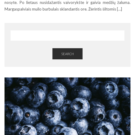
nosyte. Po lietaus nusidažantis vaivorykšte ir gaivia medžių žaluma.
Margaspalviais muilo burbulais sklandantis ore. Žėrintis šiltomis […]
SEARCH