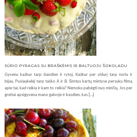
SŪRIO PYRAGAS SU BRAŠKĖMIS IR BALTUOJU ŠOKOLADU
Gyvenu kažkur tarp šiandien ir rytoj. Kažkur per vidurį tarp noriu ir
bijau. Pusiaukelėj tarp taško A ir B. Šimtus kartų mintyse persuku filmą
apie tai, kad reikia ir kam to reikia? Nemoku pabėgti nuo minčių. Jos per
greitai apsigyvena mano galvoje ir kasdien, kas […]