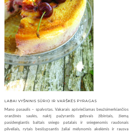
LABAI VYŠNINIS SŪRIO IR VARŠKĖS PYRAGAS
Mano pasaulis – spalvotas. Vakarais apšviečiamas beužsimerkiančios
oranžinės saulės, naktį pažyrantis gelsvais žibintais, žiemą
pasidengiantis baltais sniego patalais ir sniegenomis raudonais
pilveliais, rytais besišypsantis žaliai mėlynomis akelėmis ir rausva