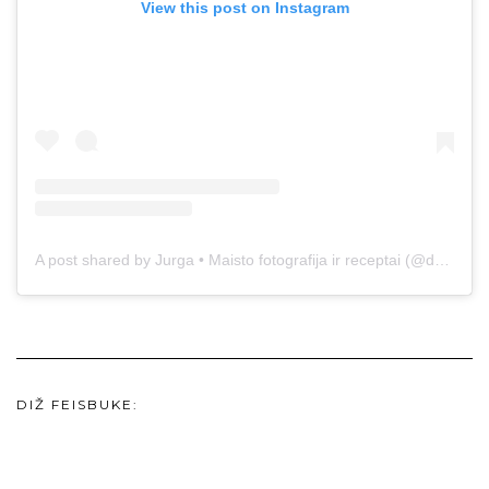
View this post on Instagram
A post shared by Jurga • Maisto fotografija ir receptai (@duonos.ir.zaidimu)
DIŽ FEISBUKE: