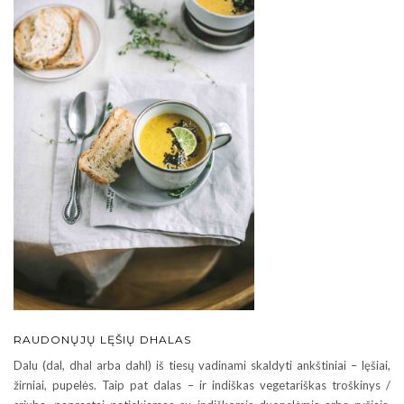
RAUDONŲJŲ LĘŠIŲ DHALAS
Dalu (dal, dhal arba dahl) iš tiesų vadinami skaldyti ankštiniai – lęšiai,
žirniai, pupelės. Taip pat dalas – ir indiškas vegetariškas troškinys /