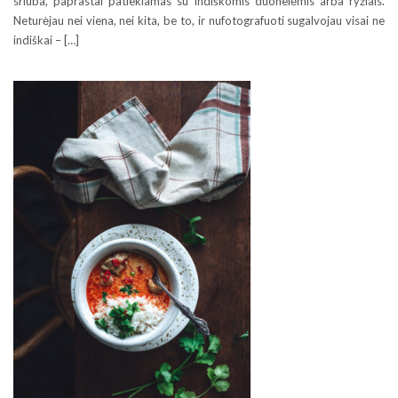
sriuba, paprastai patiekiamas su indiškomis duonelėmis arba ryžiais.
Neturėjau nei viena, nei kita, be to, ir nufotografuoti sugalvojau visai ne
indiškai – […]