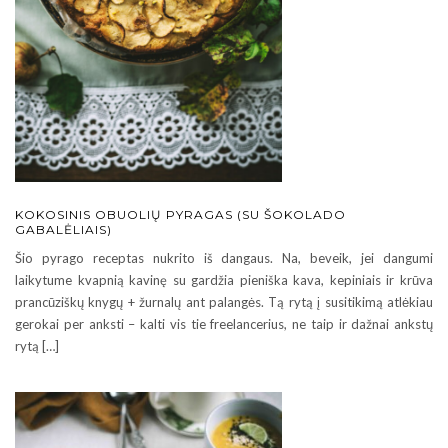
KOKOSINIS OBUOLIŲ PYRAGAS (SU ŠOKOLADO
GABALĖLIAIS)
Šio pyrago receptas nukrito iš dangaus. Na, beveik, jei dangumi
laikytume kvapnią kavinę su gardžia pieniška kava, kepiniais ir krūva
prancūziškų knygų + žurnalų ant palangės. Tą rytą į susitikimą atlėkiau
gerokai per anksti – kalti vis tie freelancerius, ne taip ir dažnai ankstų
rytą […]