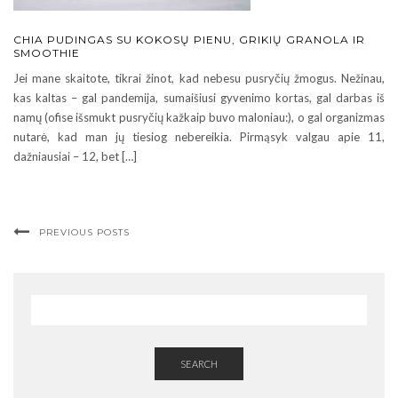
CHIA PUDINGAS SU KOKOSŲ PIENU, GRIKIŲ GRANOLA IR
SMOOTHIE
Jei mane skaitote, tikrai žinot, kad nebesu pusryčių žmogus. Nežinau,
kas kaltas – gal pandemija, sumaišiusi gyvenimo kortas, gal darbas iš
namų (ofise išsmukt pusryčių kažkaip buvo maloniau:), o gal organizmas
nutarė, kad man jų tiesiog nebereikia. Pirmąsyk valgau apie 11,
dažniausiai – 12, bet […]
PREVIOUS POSTS
SEARCH