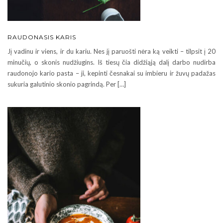
RAUDONASIS KARIS
Jį vadinu ir viens, ir du kariu. Nes jį paruošti nėra ką veikti – tilpsit į 20
minučių, o skonis nudžiugins. Iš tiesų čia didžiąją dalį darbo nudirba
raudonojo kario pasta – ji, kepinti česnakai su imbieru ir žuvų padažas
sukuria galutinio skonio pagrindą. Per […]