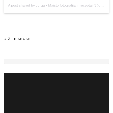
A post shared by Jurga • Maisto fotografija ir receptai (@duonos.ir.zaidimu)
DIŽ FEISBUKE: