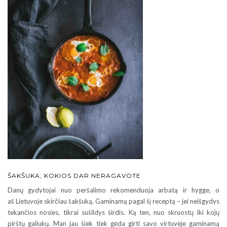
ŠAKŠUKA, KOKIOS DAR NERAGAVOTE
Danų gydytojai nuo peršalimo rekomenduoja arbatą ir hygge, o
aš Lietuvoje skirčiau šakšuką. Gaminamą pagal šį receptą – jei neišgydys
tekančios nosies, tikrai sušildys širdis. Ką ten, nuo skruostų iki kojų
pirštų galiukų. Man jau šiek tiek gėda girti savo virtuvėje gaminamą