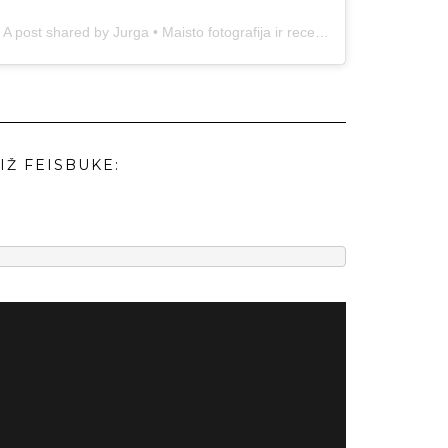
A post shared by Jurga • Maisto fotografija ir receptai (@duonos.ir.zaidimu)
IŽ FEISBUKE: