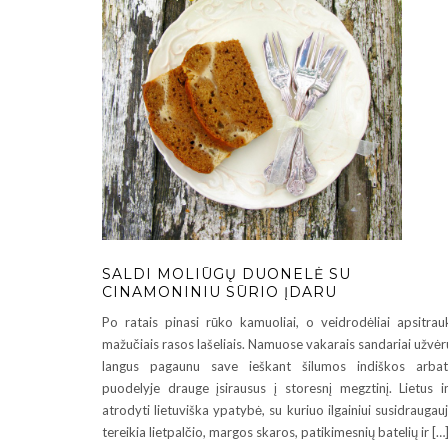
SALDI MOLIŪGŲ DUONELĖ SU
CINAMONINIU SŪRIO ĮDARU
Po ratais pinasi rūko kamuoliai, o veidrodėliai apsitrau
mažučiais rasos lašeliais. Namuose vakarais sandariai užvėr
langus pagaunu save ieškant šilumos indiškos arba
puodelyje drauge įsirausus į storesnį megztinį. Lietus 
atrodyti lietuviška ypatybė, su kuriuo ilgainiui susidraugauj
tereikia lietpalčio, margos skaros, patikimesnių batelių ir […