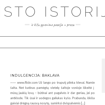
ISTO ISTORI
ir kita gyvenimo poezija + proza
INDULGENCIJA: BAKLAVA
~~~ www.flickr.com Už lango po truputį plinka klevai. Namie
šalta. Net katinas pamėgtą vietelę šaltoje vonioje iškeitė į
mūsų jaukią lovą – būtinai ant pagalvės ir dar geriau, jei po
antklode. Tik ūsai ir uodegos galiukas kyšo. Prabunda, iškiša
gaiviai drėgną rausvą nosytę, sumirksi dvispalvėmis […]