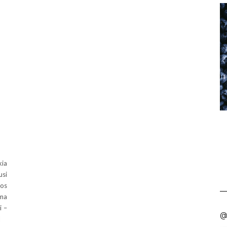
kia
usi
tos
ima
i –
@
]