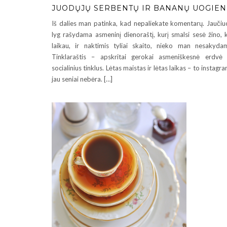
JUODŲJŲ SERBENTŲ IR BANANŲ UOGIEN
Iš dalies man patinka, kad nepaliekate komentarų. Jaučiu
lyg rašydama asmeninį dienoraštį, kurį smalsi sesė žino, 
laikau, ir naktimis tyliai skaito, nieko man nesakyda
Tinklaraštis – apskritai gerokai asmeniškesnė erdvė
socialinius tinklus. Lėtas maistas ir lėtas laikas – to instagr
jau seniai nebėra. […]