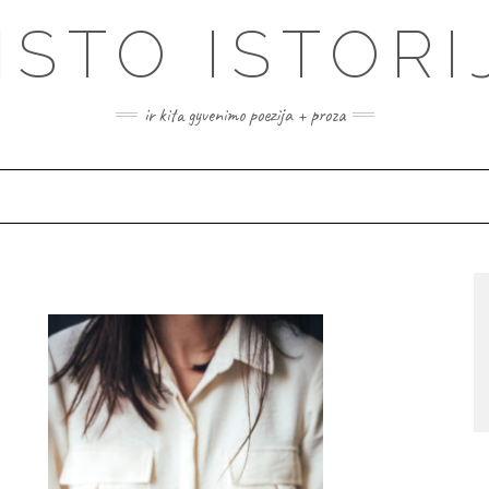
ISTO ISTORI
ir kita gyvenimo poezija + proza