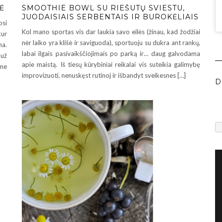
Ė
SMOOTHIE BOWL SU RIEŠUTŲ SVIESTU,
JUODAISIAIS SERBENTAIS IR BUROKĖLIAIS
osi
Kol mano sportas vis dar laukia savo eilės (žinau, kad žodžiai
kur
nėr laiko yra klišė ir saviguoda), sportuoju su dukra ant rankų,
ma.
labai ilgais pasivaikščiojimais po parką ir… daug galvodama
 už
apie maistą. Iš tiesų kūrybiniai reikalai vis suteikia galimybę
ame
improvizuoti, nenuskęst rutinoj ir išbandyt sveikesnes […]
D