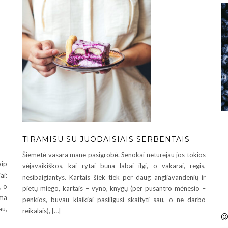
TIRAMISU SU JUODAISIAIS SERBENTAIS
Šiemetė vasara mane pasigrobė. Senokai neturėjau jos tokios
aip
vėjavaikiškos, kai rytai būna labai ilgi, o vakarai, regis,
ai:
nesibaigiantys. Kartais šiek tiek per daug angliavandenių ir
, o
pietų miego, kartais – vyno, knygų (per pusantro mėnesio –
ama
penkios, buvau klaikiai pasiilgusi skaityti sau, o ne darbo
au,
reikalais), […]
@