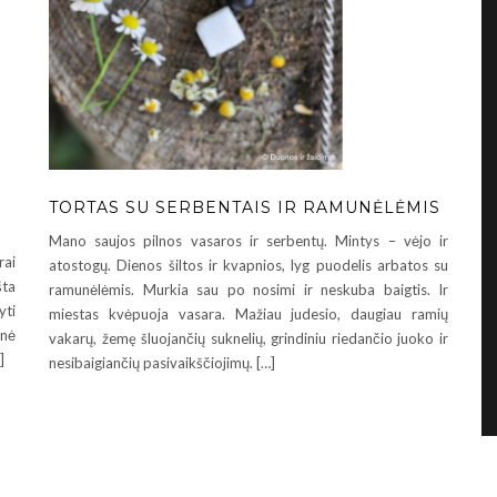
TORTAS SU SERBENTAIS IR RAMUNĖLĖMIS
Mano saujos pilnos vasaros ir serbentų. Mintys – vėjo ir
rai
atostogų. Dienos šiltos ir kvapnios, lyg puodelis arbatos su
šta
ramunėlėmis. Murkia sau po nosimi ir neskuba baigtis. Ir
yti
miestas kvėpuoja vasara. Mažiau judesio, daugiau ramių
nė
vakarų, žemę šluojančių suknelių, grindiniu riedančio juoko ir
]
nesibaigiančių pasivaikščiojimų. […]