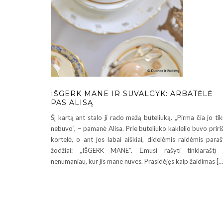
IŠGERK MANE IR SUVALGYK: ARBATĖLĖ
PAS ALISĄ
Šį kartą ant stalo ji rado mažą buteliuką. „Pirma čia jo tik
nebuvo“, − pamanė Alisa. Prie buteliuko kaklelio buvo priri
kortelė, o ant jos labai aiškiai, didelėmis raidėmis paraš
žodžiai: „IŠGERK MANE“. Ėmusi rašyti tinklaraštį 
nenumaniau, kur jis mane nuves. Prasidėjęs kaip žaidimas […