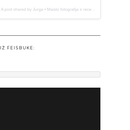
A post shared by Jurga • Maisto fotografija ir receptai (@duonos.ir.zaidimu)
IŽ FEISBUKE: