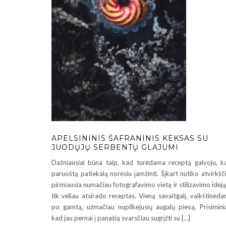
APELSININIS ŠAFRANINIS KEKSAS SU
JUODŲJŲ SERBENTŲ GLAJUMI
Dažniausiai būna taip, kad turėdama receptą galvoju, k
paruoštą patiekalą norėsiu įamžinti. Šįkart nutiko atvirkšči
pirmiausia numačiau fotografavimo vietą ir stilizavimo idėją
tik vėliau atsirado receptas. Vieną savaitgalį, vaikštinėd
po gamtą, užmačiau nupilkėjusių augalų pievą. Prisimini
kad jau pernai į panašią svarsčiau sugrįžti su […]