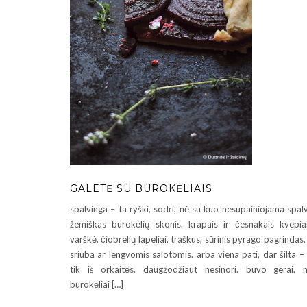
GALETĖ SU BUROKĖLIAIS
spalvinga – ta ryški, sodri, nė su kuo nesupainiojama spal
žemiškas burokėlių skonis. krapais ir česnakais kvepia
varškė. čiobrelių lapeliai. traškus, sūrinis pyrago pagrindas.
sriuba ar lengvomis salotomis. arba viena pati, dar šilta –
tik iš orkaitės. daugžodžiaut nesinori. buvo gerai. 
burokėliai […]