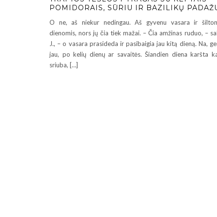
POMIDORAIS, SŪRIU IR BAZILIKŲ PADAŽ
O ne, aš niekur nedingau. Aš gyvenu vasara ir šilto
dienomis, nors jų čia tiek mažai. – Čia amžinas ruduo, – s
J., – o vasara prasideda ir pasibaigia jau kitą dieną. Na, ge
jau, po kelių dienų ar savaitės. Šiandien diena karšta k
sriuba, […]