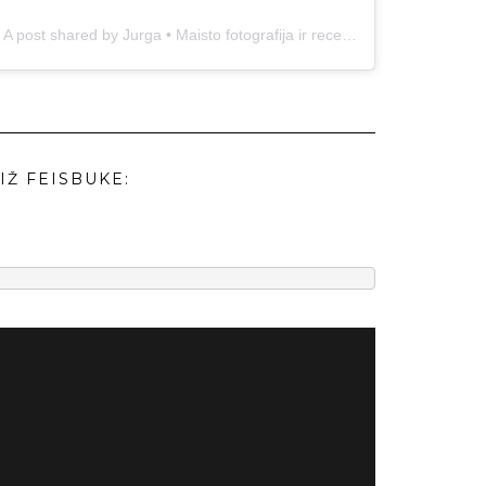
A post shared by Jurga • Maisto fotografija ir receptai (@duonos.ir.zaidimu)
IŽ FEISBUKE: