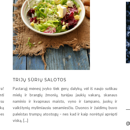
TRIJŲ SŪRIŲ SALOTOS
Pastarąjį mėnesį įvyko tiek gerų dalykų, vėl iš naujo sutikau
va!
mielų ir brangių žmonių, turėjau jaukių vakarų, skanaus
nti
naminio ir kvapnaus maisto, vyno ir šampano, juokų ir
 su
vaikštynių mylimiausiu senamiesčiu. Duonos ir žaidimų buvo
 ką
paleistas trumpų atostogų – nes kad ir kaip norėtųsi aprėpti
nes
viską, […]
@