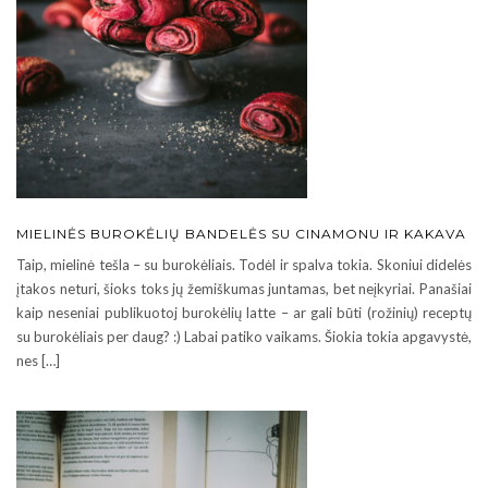
MIELINĖS BUROKĖLIŲ BANDELĖS SU CINAMONU IR KAKAVA
Taip, mielinė tešla – su burokėliais. Todėl ir spalva tokia. Skoniui didelės
įtakos neturi, šioks toks jų žemiškumas juntamas, bet neįkyriai. Panašiai
kaip neseniai publikuotoj burokėlių latte – ar gali būti (rožinių) receptų
su burokėliais per daug? :) Labai patiko vaikams. Šiokia tokia apgavystė,
nes […]