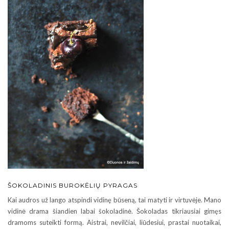
ŠOKOLADINIS BUROKĖLIŲ PYRAGAS
Kai audros už lango atspindi vidinę būseną, tai matyti ir virtuvėje. Mano
vidinė drama šiandien labai šokoladinė. Šokoladas tikriausiai gimęs
dramoms suteikti formą. Aistrai, nevilčiai, liūdesiui, prastai nuotaikai,