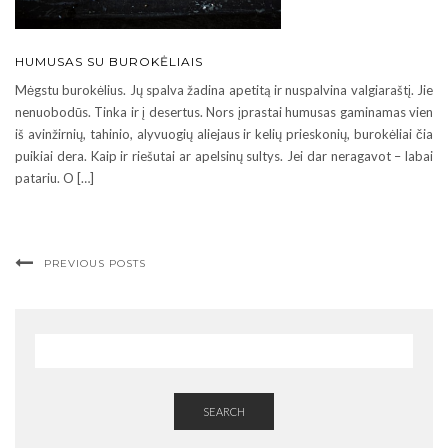
HUMUSAS SU BUROKĖLIAIS
Mėgstu burokėlius. Jų spalva žadina apetitą ir nuspalvina valgiaraštį. Jie
nenuobodūs. Tinka ir į desertus. Nors įprastai humusas gaminamas vien
iš avinžirnių, tahinio, alyvuogių aliejaus ir kelių prieskonių, burokėliai čia
puikiai dera. Kaip ir riešutai ar apelsinų sultys. Jei dar neragavot – labai
patariu. O […]
PREVIOUS POSTS
SEARCH