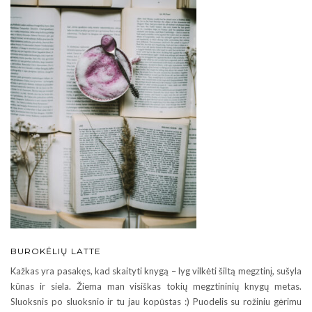
BUROKĖLIŲ LATTE
Kažkas yra pasakęs, kad skaityti knygą – lyg vilkėti šiltą megztinį, sušyla
kūnas ir siela. Žiema man visiškas tokių megztininių knygų metas.
Sluoksnis po sluoksnio ir tu jau kopūstas :) Puodelis su rožiniu gėrimu