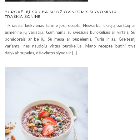
BUROKĖLIŲ SRIUBA SU DŽIOVINTOMIS SLYVOMIS IR
TRAŠKIA ŠONINE
Tikriausiai kiekvienas turime jos receptą. Nesvarbu, tikrųjų barščių ar
asmeninę jų variaciją. Gaminamą su šviežiais burokėliais ar virtais. Su
pomidorais ar be jų. Su mėsa ar pupelėmis. Turiu ir aš. Greitesnį
variantą, nes naudoju virtus burokėlius. Mano recepte būtini trys
dalykai: pupelės, džiovintos slyvos ir […]