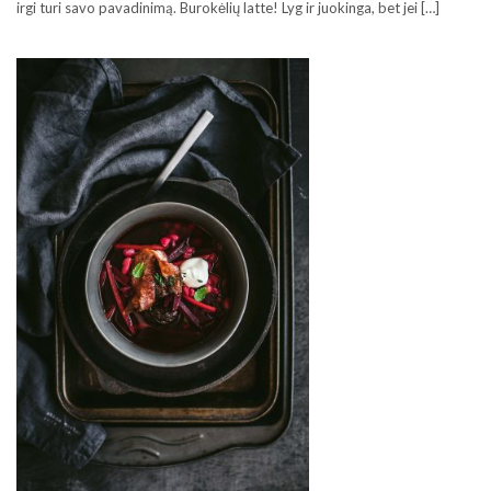
irgi turi savo pavadinimą. Burokėlių latte! Lyg ir juokinga, bet jei […]