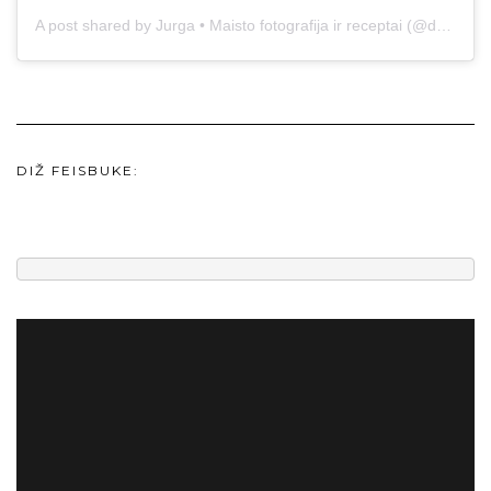
A post shared by Jurga • Maisto fotografija ir receptai (@duonos.ir.zaidimu)
DIŽ FEISBUKE: