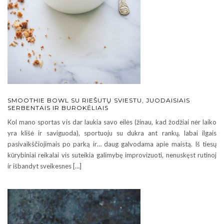
SMOOTHIE BOWL SU RIEŠUTŲ SVIESTU, JUODAISIAIS
SERBENTAIS IR BUROKĖLIAIS
Kol mano sportas vis dar laukia savo eilės (žinau, kad žodžiai nėr laiko
yra klišė ir saviguoda), sportuoju su dukra ant rankų, labai ilgais
pasivaikščiojimais po parką ir… daug galvodama apie maistą. Iš tiesų
kūrybiniai reikalai vis suteikia galimybę improvizuoti, nenuskęst rutinoj
ir išbandyt sveikesnes […]