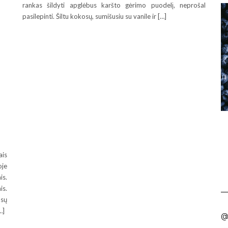
rankas šildyti apglėbus karšto gėrimo puodelį, neprošal
pasilepinti. Šiltu kokosų, sumišusiu su vanile ir […]
ais
oje
is.
is.
osų
…]
@