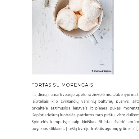
TORTAS SU MORENGAIS
Tą dieną namai kvepėjo apelsino žievelėmis. Dubenyje maž
laipteliais kilo žvilgančių vanilinių baltymų pusnys, šilt
orkaitėje atgimusios lengvais it pienės pūkas morenga
Kepintų riešutų luobelės, patrintos tarp pirštų, virto dulkėm
Spintelės kamputyje kaip kiniškas žibintas švietė abrik
uogienės stiklainis. Į tešlą byrėjo traškūs aguonų grūdeliai, [