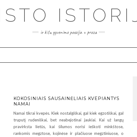
ISTO ISTORI
ir kita gyvenimo poezija + proza
KOKOSINIAIS SAUSAINĖLIAIS KVEPIANTYS
NAMAI
Namai tikrai kvepės. Kiek nostalgiškai, gal kiek egzotiškai, gal
truputį rudeniškai, bet neabejotinai jaukiai. Kai už langų
pravirksta lietūs, kai šilumos norisi ieškoti minkštose,
rankomis megztose, kojinėse ir plačiuose megztiniuose, o