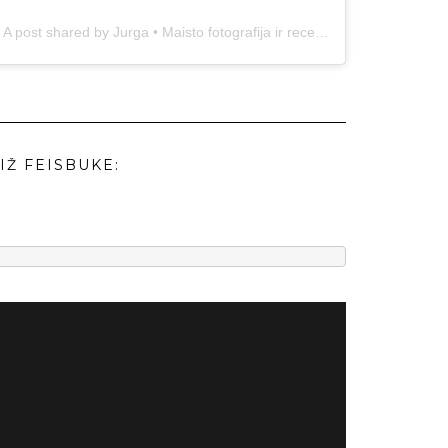
A post shared by Jurga • Maisto fotografija ir receptai (@duonos.ir.zaidimu)
IŽ FEISBUKE: