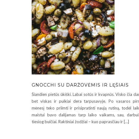
GNOCCHI SU DARŽOVĖMIS IR LĘŠIAIS
Šiandien pietūs ūkiški. Labai sotūs ir kvapnūs. Visko čia da
bet viskas ir puikiai dera tarpusavyje. Po vasaros pi
mėnesį teko priimti ir prisipratinti naują rutiną, todėl lai
maistui buvo dalijamas tarp laiko vaikams, sau, darbui
tiesiog buičiai. Raktiniai žodžiai – kuo paprasčiau ir […]