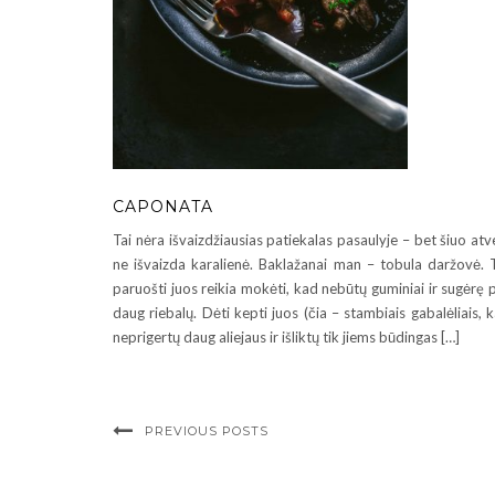
CAPONATA
Tai nėra išvaizdžiausias patiekalas pasaulyje – bet šiuo atv
ne išvaizda karalienė. Baklažanai man – tobula daržovė. 
paruošti juos reikia mokėti, kad nebūtų guminiai ir sugėrę 
daug riebalų. Dėti kepti juos (čia – stambiais gabalėliais, 
neprigertų daug aliejaus ir išliktų tik jiems būdingas […]
PREVIOUS POSTS