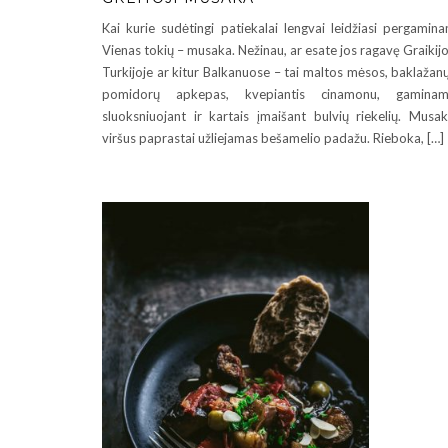
Kai kurie sudėtingi patiekalai lengvai leidžiasi pergamina
Vienas tokių – musaka. Nežinau, ar esate jos ragavę Graikijo
Turkijoje ar kitur Balkanuose – tai maltos mėsos, baklažanų
pomidorų apkepas, kvepiantis cinamonu, gaminam
sluoksniuojant ir kartais įmaišant bulvių riekelių. Musa
viršus paprastai užliejamas bešamelio padažu. Rieboka, […]