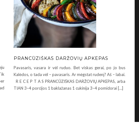
PRANCŪZIŠKAS DARŽOVIŲ APKEPAS
eju
Pavasaris, vasara ir vėl ruduo. Bet viskas gerai, po jo bus
Tik
Kalėdos, o tada vėl – pavasaris. Ar mėgstat rudenį? Aš – labai.
per
R E C E P T A S PRANCŪZIŠKAS DARŽOVIŲ APKEPAS, arba
kad
TIAN 3–4 porcijos 1 baklažanas 1 cukinija 3–4 pomidorai […]