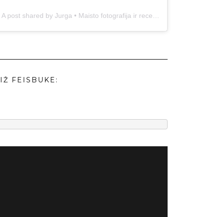
A post shared by Jurga • Maisto fotografija ir receptai (@duonos.ir.zaidimu)
IŽ FEISBUKE: