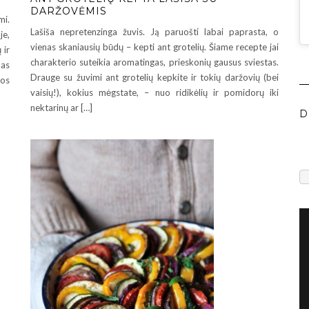
DARŽOVĖMIS
mi.
Lašiša nepretenzinga žuvis. Ją paruošti labai paprasta, o
je,
vienas skaniausių būdų – kepti ant grotelių. Šiame recepte jai
 ir
charakterio suteikia aromatingas, prieskonių gausus sviestas.
as
Drauge su žuvimi ant grotelių kepkite ir tokių daržovių (bei
kos
vaisių!), kokius mėgstate, – nuo ridikėlių ir pomidorų iki
nektarinų ar […]
D