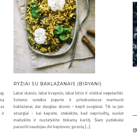
RYŽIAI SU BAKLAŽANAIS (BIRYANI)
ug,
Labai skanūs, labai kvapnūs, labai birūs ir visiškai vegetariški.
rmą
Sotumo suteikia jogurte ir prieskoniuose marinuoti
kas
baklažanai, dar daugiau skonio – kepti svogūnai. Tik su jais
 ir
atsargiai – kai kepsite, stebėkite, kad neprisviltų, nuolat
maišykite ir nustatykite tinkamą karštį. Šiam patiekalui
paruošti naudojau dvi keptuves: įprastą […]
@