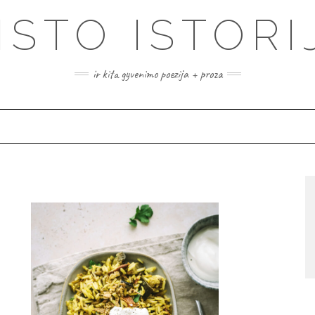
ISTO ISTORI
ir kita gyvenimo poezija + proza