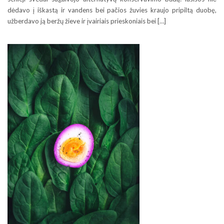
dėdavo į iškastą ir vandens bei pačios žuvies kraujo pripiltą duobę,
užberdavo ją beržų žieve ir įvairiais prieskoniais bei […]