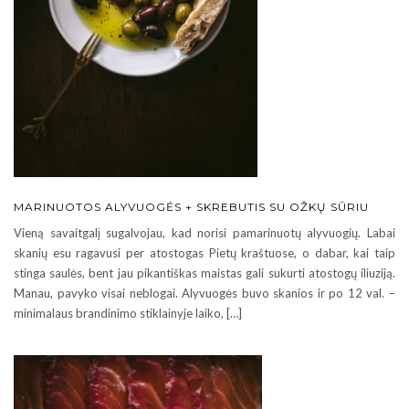
MARINUOTOS ALYVUOGĖS + SKREBUTIS SU OŽKŲ SŪRIU
Vieną savaitgalį sugalvojau, kad norisi pamarinuotų alyvuogių. Labai
skanių esu ragavusi per atostogas Pietų kraštuose, o dabar, kai taip
stinga saulės, bent jau pikantiškas maistas gali sukurti atostogų iliuziją.
Manau, pavyko visai neblogai. Alyvuogės buvo skanios ir po 12 val. –
minimalaus brandinimo stiklainyje laiko, […]