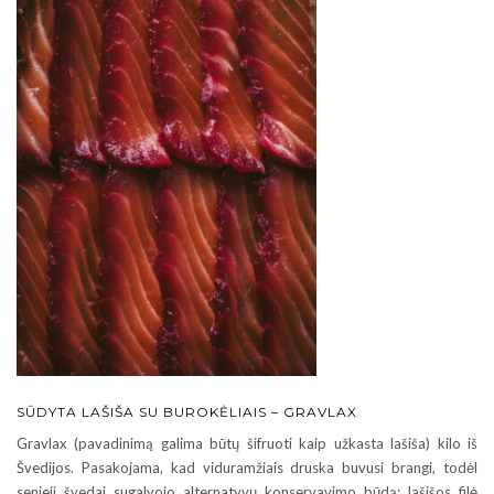
SŪDYTA LAŠIŠA SU BUROKĖLIAIS – GRAVLAX
Gravlax (pavadinimą galima būtų šifruoti kaip užkasta lašiša) kilo iš
Švedijos. Pasakojama, kad viduramžiais druska buvusi brangi, todėl
senieji švedai sugalvojo alternatyvų konservavimo būdą: lašišos filė