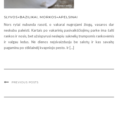
SLYVOS+BAZILIKAI, MORKOS+APELSINAI
Nors rytai nubunda rasoti, o vakarai nugrojami žiogų, vasaros dar
neskubu paleisti. Kartais po vakarinių pasivaikščiojimų parke ima šalti
rankos ir nosis, bet užsispyrusi neslepiu suknelių trumpomis rankovėmis
ir valgau ledus. Nė dienos neįsivaizduoju be salotų ir kas savaitę
pagaminu po stiklainėlį kvapniojo pesto. Ir […]
PREVIOUS POSTS