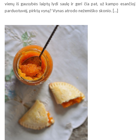
vienų iš gausybės laiptų lydi saulę ir geri čia pat, už kampo esančioj
parduotuvėj, pirktą vyną? Vynas atrodo nežemiško skonio. […]