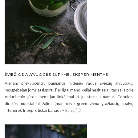
ŠVIEŽIOS ALYVUOGĖS SŪRYME. EKSPERIMENTAS
Vienam prekybcentry baigiantis rudeniui radusi šviežių alyvuogių,
nesugebėjau joms atsispirti. Per ilgai mano keliai nesitiesia į tas šalis prie
Viduržemio jūros; bent jau linkėjimai iš jų ateina į namus. Tobulos,
didelės, nuostabiai žalios (man olive green viena gražiausių spalvų
interjere). Ir beprotiškai karčios – ką su […]