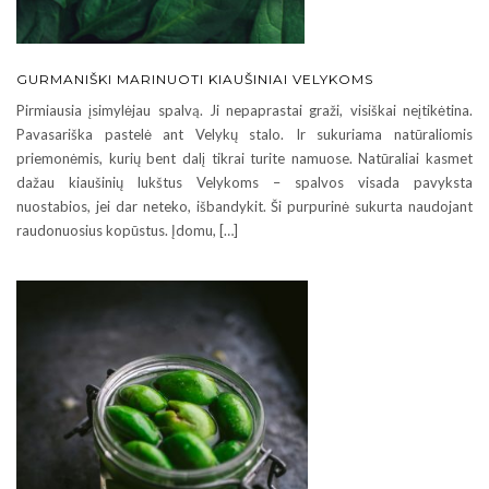
GURMANIŠKI MARINUOTI KIAUŠINIAI VELYKOMS
Pirmiausia įsimylėjau spalvą. Ji nepaprastai graži, visiškai neįtikėtina.
Pavasariška pastelė ant Velykų stalo. Ir sukuriama natūraliomis
priemonėmis, kurių bent dalį tikrai turite namuose. Natūraliai kasmet
dažau kiaušinių lukštus Velykoms – spalvos visada pavyksta
nuostabios, jei dar neteko, išbandykit. Ši purpurinė sukurta naudojant
raudonuosius kopūstus. Įdomu, […]