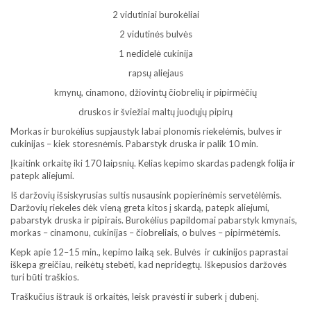
2 vidutiniai burokėliai
2 vidutinės bulvės
1 nedidelė cukinija
rapsų aliejaus
kmynų, cinamono, džiovintų čiobrelių ir pipirmėčių
druskos ir šviežiai maltų juodųjų pipirų
Morkas ir burokėlius supjaustyk labai plonomis riekelėmis, bulves ir
cukinijas – kiek storesnėmis. Pabarstyk druska ir palik 10 min.
Įkaitink orkaitę iki 170 laipsnių. Kelias kepimo skardas padengk folija ir
patepk aliejumi.
Iš daržovių išsiskyrusias sultis nusausink popierinėmis servetėlėmis.
Daržovių riekeles dėk vieną greta kitos į skardą, patepk aliejumi,
pabarstyk druska ir pipirais. Burokėlius papildomai pabarstyk kmynais,
morkas – cinamonu, cukinijas – čiobreliais, o bulves – pipirmėtėmis.
Kepk apie 12–15 min., kepimo laiką sek. Bulvės ir cukinijos paprastai
iškepa greičiau, reikėtų stebėti, kad nepridegtų. Iškepusios daržovės
turi būti traškios.
Traškučius ištrauk iš orkaitės, leisk pravėsti ir suberk į dubenį.