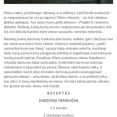
Mano vaikis, prisižiūrėjęs reklamų, yra įsitikinęs, kad
Estrella
traškučiai –
jo mėgstamiausi (ar yra jų ragavęs? Mano žiniomis – ne, bet reklama –
ginklas galingas). Tuo tarpu mano
guilty pleasure
–
Pringles
iš raudonos
dėžutės. Nežinau, kokių burtų skonio receptoriams jie ten primaišo, bet
tol, kol dėžutėj barškės bent vienas sausuolis, ramybės neturėsiu.
Naminių įvairių daržovių traškučių (nes bulvė, sutikim, gal ir daržovė, bet
jau seniai praradusi rimto žalėsio statusą ir neįskaičiuojama į „penki
vaisiai/daržovės per dieną” sąrašą) idėja atsirado netyčia, maždaug
tada, kai jų pirmą kartą paragavau pirktinių ir pagalvojau, kad namuose
turėtų pavykt geriau. Pataikiau. Mano patarimas vienas: kepdamos
orkaitėj, daržovės labai susitraukia, todėl imkit daržoves bent jau
vidutiniokes ir pjaustykit jas plonai. Žinoma, sekit kepimo laiką. Ir
nenustebkit, kad iš šitos krūvelės daržovių pavyks pasmaguriaut
geriausia vienam – arba dviem, jei jie linkę dalytis, o ne prikimšt pilvą
(ne, pilvo iš tiesų neprikimštų nė vienas, čia toks labiau gurmė reikalas,
kur gražiai atrodo, skanu, bet mažai).
R E C E P T A S
DARŽOVIŲ TRAŠKUČIAI
1-2 porcijos
2 storesnės morkos