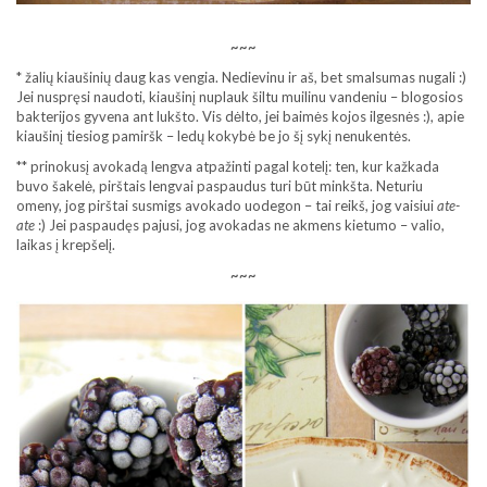
~~~
* žalių kiaušinių daug kas vengia. Nedievinu ir aš, bet smalsumas nugali :)
Jei nuspręsi naudoti, kiaušinį nuplauk šiltu muilinu vandeniu – blogosios
bakterijos gyvena ant lukšto. Vis dėlto, jei baimės kojos ilgesnės :), apie
kiaušinį tiesiog pamiršk – ledų kokybė be jo šį sykį nenukentės.
** prinokusį avokadą lengva atpažinti pagal kotelį: ten, kur kažkada
buvo šakelė, pirštais lengvai paspaudus turi būt minkšta. Neturiu
omeny, jog pirštai susmigs avokado uodegon – tai reikš, jog vaisiui
ate-
ate
:) Jei paspaudęs pajusi, jog avokadas ne akmens kietumo – valio,
laikas į krepšelį.
~~~