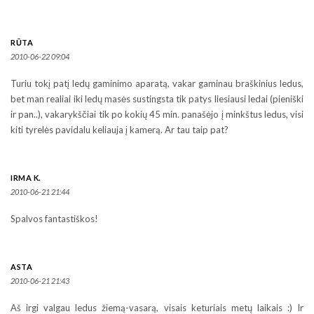
RŪTA
2010-06-22 09:04
Turiu tokį patį ledų gaminimo aparatą, vakar gaminau braškinius ledus,
bet man realiai iki ledų masės sustingsta tik patys liesiausi ledai (pieniški
ir pan..), vakarykščiai tik po kokių 45 min. panašėjo į minkštus ledus, visi
kiti tyrelės pavidalu keliauja į kamerą. Ar tau taip pat?
IRMA K.
2010-06-21 21:44
Spalvos fantastiškos!
ASTA
2010-06-21 21:43
Aš irgi valgau ledus žiemą-vasarą, visais keturiais metų laikais :) Ir