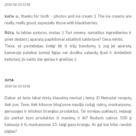
2010-06-23 15:58
katie o
., thanks for both – photos and ice cream :) The ice creams are
really, really good, especially those with blackberries.
Rūta
, tu labiau patyrus, matau :) Turi omeny, sumaišius ingredientus ir
prieš dedant į aparatą papildomai atšaldyti šaldytuve? Gera mintis.
Tiesa, aš pastebėjau (vėlgi tik iš trijų bandymų :), jog jei aparatą
kameroje palaikai žymiai ilgiau nei dvylika valandų (kad ir dvidešimt
keturias), jis šaldo dar geriau ir greičiau :)
JUTA
2010-06-23 13:36
Dabar aš turiu labai rimtą klausimą nevisai į temą :D Nemažai receptų
tiek pas Tave, tiek kituose blog’uose naudja rudąjį cukrų, maskarponę,
gervuoges ir kitokius brangius produktus, Tai norėjau paklaust, nejaugi
jūs perkat tuos produktus iš maximų ir iki? Rudasis cukrus 500 g
kainuoja 6 lt, maskarponė 13, taigi gana brangu. Ar gal kur kitur randat
pigiau?