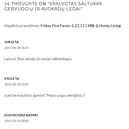
24 THOUGHTS ON “SPALVOTAS ŠALTUKAS:
GERVUOGIŲ IR AVOKADŲ LEDAI”
Atgalinis pranešimas:
Friday Five Faves: 6.22.12 | Milk & Honey Living
JURGITA
2011-06-28 16:31
Laisvai. Šiuo atveju jis mažai reikšmingas.
VIOLETA
2011-06-28 15:35
o jei be kiaušinio gamint? Mano pupa alergiška :(
DUONOSIRZAIDIMU
2011-05-29 20:04