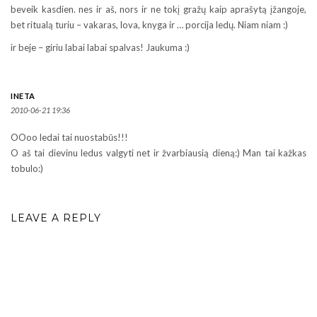
beveik kasdien. nes ir aš, nors ir ne tokį gražų kaip aprašytą įžangoje,
bet ritualą turiu – vakaras, lova, knyga ir … porcija ledų. Niam niam :)
ir beje – giriu labai labai spalvas! Jaukuma :)
INETA
2010-06-21 19:36
OOoo ledai tai nuostabūs!!!
O aš tai dievinu ledus valgyti net ir žvarbiausią dieną:) Man tai kažkas
tobulo:)
LEAVE A REPLY