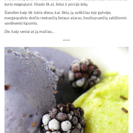
kuria mėgaujuosi. Visada tik aš, lietus ir porcija ledų.
Šiandien kaip tik tokia diena, kai, tikiu, ją sutikčiau
toje
gatvėje,
margaspalviu skėčiu renkančią lietaus ašaras, besišypsančią saldžiomis
vanilinėmis
lūpomis.
Die
, kaip seniai aš ją mačiau…
~~~