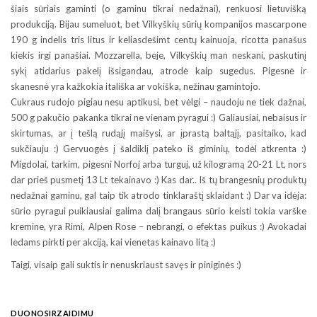
šiais sūriais gaminti (o gaminu tikrai nedažnai), renkuosi lietuvišką
produkciją. Bijau sumeluot, bet Vilkyškių sūrių kompanijos mascarpone
190 g indelis tris litus ir keliasdešimt centų kainuoja, ricotta panašus
kiekis irgi panašiai. Mozzarella, beje, Vilkyškių man neskani, paskutinį
sykį atidarius pakelį išsigandau, atrodė kaip sugedus. Pigesnė ir
skanesnė yra kažkokia itališka ar vokiška, nežinau gamintojo.
Cukraus rudojo pigiau nesu aptikusi, bet vėlgi – naudoju ne tiek dažnai,
500 g pakučio pakanka tikrai ne vienam pyragui :) Galiausiai, nebaisus ir
skirtumas, ar į tešlą rudąjį maišysi, ar įprastą baltąjį, pasitaiko, kad
sukčiauju :) Gervuogės į šaldiklį pateko iš giminių, todėl atkrenta :)
Migdolai, tarkim, pigesni Norfoj arba turguj, už kilogramą 20-21 Lt, nors
dar prieš pusmetį 13 Lt tekainavo :) Kas dar.. Iš tų brangesnių produktų
nedažnai gaminu, gal taip tik atrodo tinklaraštį sklaidant :) Dar va idėja:
sūrio pyragui puikiausiai galima dalį brangaus sūrio keisti tokia varške
kremine, yra Rimi, Alpen Rose – nebrangi, o efektas puikus :) Avokadai
ledams pirkti per akciją, kai vienetas kainavo litą :)
Taigi, visaip gali suktis ir nenuskriaust savęs ir piniginės :)
DUONOSIRZAIDIMU