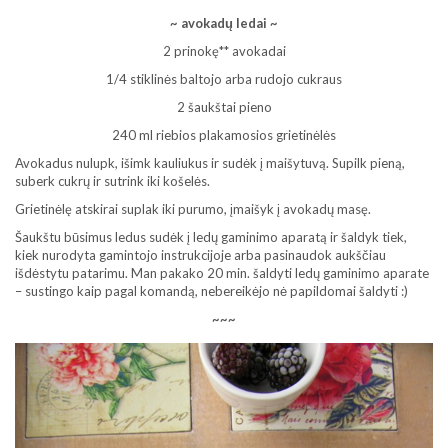
~ avokadų ledai ~
2 prinokę** avokadai
1/4 stiklinės baltojo arba rudojo cukraus
2 šaukštai pieno
240 ml riebios plakamosios grietinėlės
Avokadus nulupk, išimk kauliukus ir sudėk į maišytuvą. Supilk pieną,
suberk cukrų ir sutrink iki košelės.
Grietinėlę atskirai suplak iki purumo, įmaišyk į avokadų masę.
Šaukštu būsimus ledus sudėk į ledų gaminimo aparatą ir šaldyk tiek,
kiek nurodyta gamintojo instrukcijoje arba pasinaudok aukščiau
išdėstytu patarimu. Man pakako 20 min. šaldyti ledų gaminimo aparate
– sustingo kaip pagal komandą, nebereikėjo nė papildomai šaldyti :)
~~~