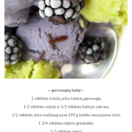
~ gervuogių ledai ~
2 stiklinės šviežių arba šaldytų gervuogių
1/2 stiklinės rudojo ir 1/2 stiklinės baltojo cukraus
1/2 stiklinės arba maždaug pusė 190 g indelio
mascarpone
sūrio
1 3/4 stiklinės riebios grietinėlės
1/2 stiklinės pieno