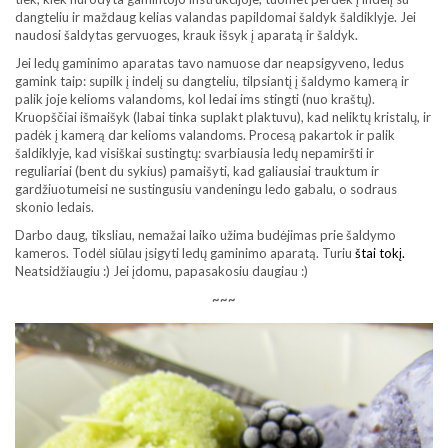
dangteliu ir maždaug kelias valandas papildomai šaldyk šaldiklyje. Jei
naudosi šaldytas gervuoges, krauk išsyk į aparatą ir šaldyk.
Jei ledų gaminimo aparatas tavo namuose dar neapsigyveno, ledus
gamink taip: supilk į indelį su dangteliu, tilpsiantį į šaldymo kamerą ir
palik joje kelioms valandoms, kol ledai ims stingti (nuo kraštų).
Kruopščiai išmaišyk (labai tinka suplakt plaktuvu), kad neliktų kristalų, ir
padėk į kamerą dar kelioms valandoms. Procesą pakartok ir palik
šaldiklyje, kad visiškai sustingtų: svarbiausia ledų nepamiršti ir
reguliariai (bent du sykius) pamaišyti, kad galiausiai trauktum ir
gardžiuotumeisi ne sustingusiu vandeningu ledo gabalu, o sodraus
skonio ledais.
Darbo daug, tiksliau, nemažai laiko užima budėjimas prie šaldymo
kameros. Todėl siūlau įsigyti ledų gaminimo aparatą. Turiu
štai tokį.
Neatsidžiaugiu :) Jei įdomu, papasakosiu daugiau :)
~~~