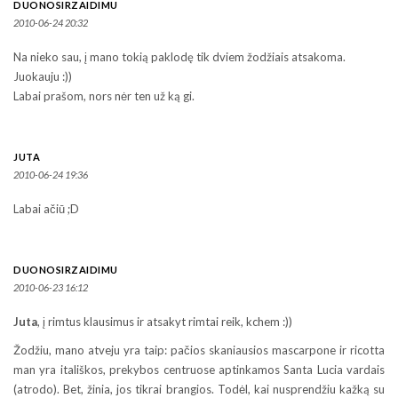
DUONOSIRZAIDIMU
2010-06-24 20:32
Na nieko sau, į mano tokią paklodę tik dviem žodžiais atsakoma.
Juokauju :))
Labai prašom, nors nėr ten už ką gi.
JUTA
2010-06-24 19:36
Labai ačiū ;D
DUONOSIRZAIDIMU
2010-06-23 16:12
Juta
, į rimtus klausimus ir atsakyt rimtai reik, kchem :))
Žodžiu, mano atveju yra taip: pačios skaniausios mascarpone ir ricotta
man yra itališkos, prekybos centruose aptinkamos Santa Lucia vardais
(atrodo). Bet, žinia, jos tikrai brangios. Todėl, kai nusprendžiu kažką su