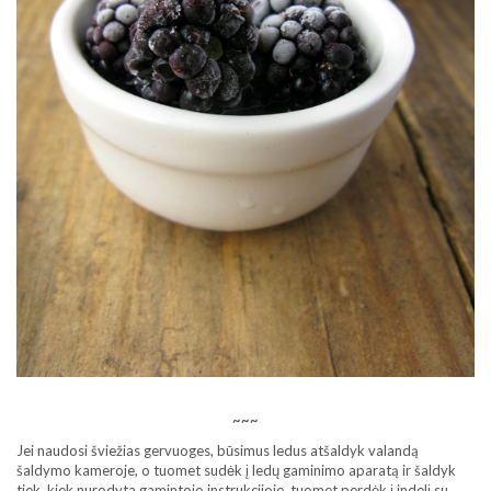
~~~
Jei naudosi šviežias gervuoges, būsimus ledus atšaldyk valandą
šaldymo kameroje, o tuomet sudėk į ledų gaminimo aparatą ir šaldyk
tiek, kiek nurodyta gamintojo instrukcijoje, tuomet perdėk į indelį su