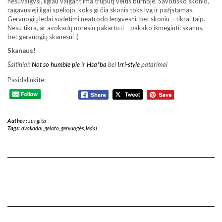
nesuvalgysi, ilgiau valgant ima truputį veltis burnoje. Savotiško skonio,
ragavusieji ilgai spėliojo, koks gi čia skonis toks lyg ir pažįstamas.
Gervuogių ledai sudėtimi neatrodo lengvesni, bet skoniu – tikrai taip.
Nesu tikra, ar avokadų norėsiu pakartoti – pakako išmėginti: skanūs,
bet gervuogių skanesni :)
Skanaus!
Šaltiniai:
Not so humble pie
ir
Hsa*ba
bei
Irri-style
patarimai
Pasidalinkite:
Author:
Jurgita
Tags:
avokadai
,
gelato
,
gervuogės
,
ledai