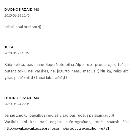
DUONOSIRZAIDIMU
2010-06-26 15:40
Labai labai prašom :))
JUTA
2010-06-25 13:27
Kaip keista, pas mane SuperNete pilna Alpenrose produkcijos, tačiau
būtent tokių nei varškės, nei jogurto neesu mačius :( Nu ką, reiks eiti
giliau paieškoti :D Labai labai ačiū ;D
DUONOSIRZAIDIMU
2010-06-24 22:35
Jei jau žmogui pagalbos reik, aš visad pasiruošus paišsamiaut :))
Varškės kol kas pati negaliu nufotografuot, todėl spausk čia:
http://sveikasvaikas.zebra.lt/spring/product?execution=e7s1