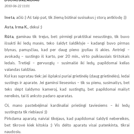
2010-06-22 11:01
Ineta
, ačiū :) Aš taip pat, tik žiemą būtinai susisukus į storą antklodę :))
Asta
,
Irma K.
, dėkui :)
Rūta
, gaminau tik trejus, bet: pirmieji praktiškai nesustingo, tik buvo
išsukti iki ledų masės, teko šaldyt šaldiklyje – kadangi buvo pirmas
blynas, pamąsčiau, kad per daug pieno įpyliau iš akies. Antrieji –
avokadų – sustingo iš karto, per 20 min., virto puikiausiais tirštokais
ledais. Tretieji – gervuogių – susimaišė iki ledų, papildomai kelias
valandas šaldžiau.
Kol kas supratau tiek: jei išplaksi puriai grietinėlę (daug grietinėlės), ledai
sustings ir aparate. Jei gaminsi liesesnius – tik su pienu, susimaišys, bet
teks slėpt šaldymo kameroj, kad sustingtų, bet papildomai maišyt
nereikės, tai iš anksto padaro aparatas.
Oi, mano pastebėjimai kardinaliai priešingi taviesiems – iki ledų
sustingsta tik riebiausi :))
Pirkdama aparatą naiviai tikėjaus, kad papildomai šaldyti nebereikės,
bet tikrovė kiek kitokia :) Vis dėlto aparatu visai patenkinta, tikrai
naudosiu.