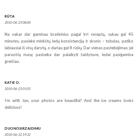
RŪTA
2010-06-23 08:00
Na vakar dar gaminau braškinius pagal Irri receptą, sukau gal 45
minutes, pasiekė minkštų ledų konsistenciją ir skonis – tobulas, patiko
labiausiai iš visų darytų, o dariau gal 8 rūšių. Dar vienas pastebėjimas: jei
paruoštą masę pasiseka dar palaikyti šaldytuve, ledai pasigamina
greičiau.
KATIE O.
2010-06-23 01:05
I’m with Jun, your photos are beautiful! And the ice creams looks
delicious!
DUONOSIRZAIDIMU
2010-06-22 19:32