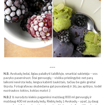
~~~
N.B.
Avokadų ledai, ilgiau palaikyti šaldiklyje, smarkiai sukietėja – vos
pavyko paserviruot. Štai gervuogių – visiška priešingybė: net parą
laikomi nevirsta ledu, lengva kabinti šaukštais, tačiau be galo greitai
tirpsta. Fotografavau skubėdama gal pusvalandį ir žiū, jau aptirpo, todėl
nuotraukos tokios, kokias matot :)
N.B.2
Iš nurodyto kiekio pagaminsi maždaug 800 ml gervuogių ir
maždaug 400 ml avokadų ledų. Riebių ledų :) Avokadų – ypač, jų daug