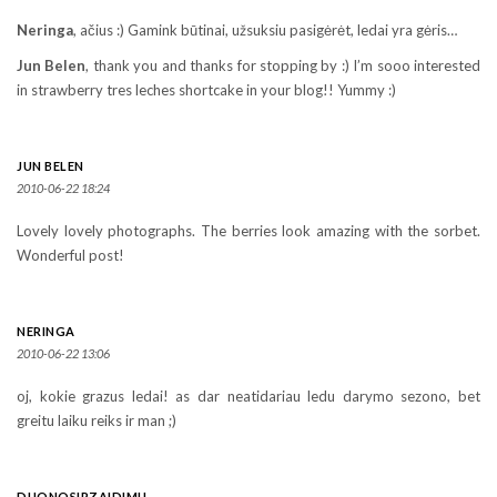
Neringa
, ačius :) Gamink būtinai, užsuksiu pasigėrėt, ledai yra gėris…
Jun Belen
, thank you and thanks for stopping by :) I’m sooo interested
in strawberry tres leches shortcake in your blog!! Yummy :)
JUN BELEN
2010-06-22 18:24
Lovely lovely photographs. The berries look amazing with the sorbet.
Wonderful post!
NERINGA
2010-06-22 13:06
oj, kokie grazus ledai! as dar neatidariau ledu darymo sezono, bet
greitu laiku reiks ir man ;)
DUONOSIRZAIDIMU