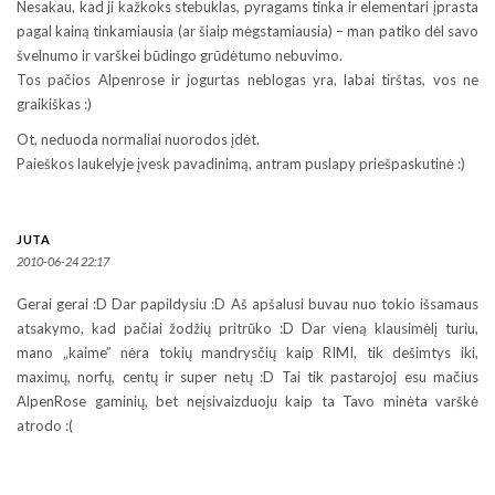
Nesakau, kad ji kažkoks stebuklas, pyragams tinka ir elementari įprasta
pagal kainą tinkamiausia (ar šiaip mėgstamiausia) – man patiko dėl savo
švelnumo ir varškei būdingo grūdėtumo nebuvimo.
Tos pačios Alpenrose ir jogurtas neblogas yra, labai tirštas, vos ne
graikiškas :)
Ot, neduoda normaliai nuorodos įdėt.
Paieškos laukelyje įvesk pavadinimą, antram puslapy priešpaskutinė :)
JUTA
2010-06-24 22:17
Gerai gerai :D Dar papildysiu :D Aš apšalusi buvau nuo tokio išsamaus
atsakymo, kad pačiai žodžių pritrūko :D Dar vieną klausimėlį turiu,
mano „kaime” nėra tokių mandrysčių kaip RIMI, tik dešimtys iki,
maximų, norfų, centų ir super netų :D Tai tik pastarojoj esu mačius
AlpenRose gaminių, bet neįsivaizduoju kaip ta Tavo minėta varškė
atrodo :(