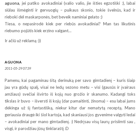
aguona
, jei patiko avokadiniai (valio valio, jie išties egzotiški :), labai
siūlau išmėginti ir gervuogių – puikaus skonio, tokie švelnūs, kad ir
rieboki dėl maskarponės, bet beveik naminiai gelato :)
Tiesa, o nepasirodė kiek per riebūs avokadiniai? Man tas likutinis
riebumo pojūtis kiek erzino valgant…
Ir ačiū už reklamą :))
AGUONA
2011-05-29 07:39
Pamenu, kai pagaminau šitą derinuką per savo gimtadienį – kuris šiaip
jau yra gūdų spalį, visai ne ledų sezono metu – visi (gausūs ir įvairaus
amžiaus) svečiai išvirto iš kojų nuo grožio ir skanumo. Kadangi toks
tikslas ir buvo – išversti iš kojų (dar pamaitinti, žinoma) – esu labai jums
dėkinga už šį fantastišką, niekur kitur dar nematytą receptą. Mano
geriausia draugė iki šiol kartoja, kad skaniausi jos gyvenime valgyti ledai
– avokadiniai per mano gimtadienį. :) Nedrįsau visų laurų prisiimti sau ,
visgi, ir parodžiau jūsų tinklaraštį :D