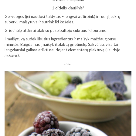
1 didelis kiaušinis*
Gervuoges (jei naudosi šaldytas – lengvai atitirpink) ir rudąjį cukrų
suberk į maišytuvą ir sutrink iki košelės.
Grietinėlę atskirai plak su puse baltojo cukraus iki purumo.
Į maišytuvą sudėk likusius ingredientus ir maišyk maždaug pusę
minutės. Baigdamas įmaišyk išplaktą grietinėlę. Sakyčiau, visa tai
lengviausiai galima atlikti naudojant elementarų plaktuvą (liaudyje –
mikseris
).
~~~