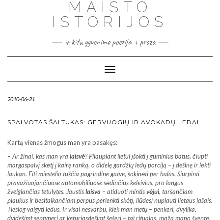
MAISTO
ISTORIJOS
ir kita gyvenimo poezija + proza
Toggle
Navigation
2010-06-21
SPALVOTAS ŠALTUKAS: GERVUOGIŲ IR AVOKADŲ LEDAI
Kartą vienas žmogus man yra pasakęs:
– Ar žinai, kas man yra
laisvė
? Pliaupiant lietui įšokti į guminius batus, čiupti
margaspalvį skėtį į kairę ranką, o didelę gardžių ledų porciją – į dešinę ir lėkti
laukan. Eiti miestelio tuščia pagrindine gatve, šokinėti per balas. Šiurpinti
pravažiuojančiuose automobiliuose sėdinčius keleivius, pro langus
žvelgiančias tetulytes. Jaustis
laisva
– atiduoti mintis
vėjui
, taršančiam
plaukus ir besitaikančiam perpus perlenkti skėtį, liūdesį nuplauti lietaus lašais.
Tiesiog valgyti ledus. Ir visai nesvarbu, kiek man metų – penkeri, dvylika,
dvidešimt septyneri ar keturiasdešimt šešeri – tai ritualas, maža mano šventė,