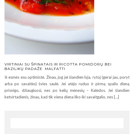
VIRTINIAI SU ŠPINATAIS IR RICOTTA POMIDORŲ BEI
BAZILIKŲ PADAŽE. MALFATTI
Iš esmės esu optimistė. Žinau, jog jei šiandien lyja, rytoj (gerai jau, poryt
arba po savaitės) švies saulė. Jei atėjo ruduo ir pirmą spalio dieną
prisnigo, džiaugiuosi, nes po kelių mėnesių – Kalėdos. Jei šiandien
ketvirtadienis, žinau, kad tik viena diena liko iki savaitgalio, nes […]