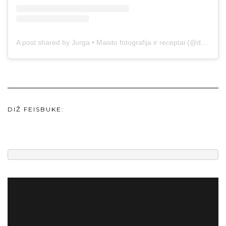
A post shared by Jurga • Maisto fotografija ir receptai (@duonos.ir.zaidimu)
DIŽ FEISBUKE: