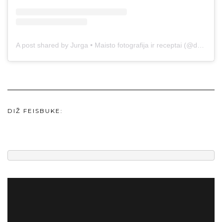
A post shared by Jurga • Maisto fotografija ir receptai (@duonos.ir.zaidimu)
DIŽ FEISBUKE: