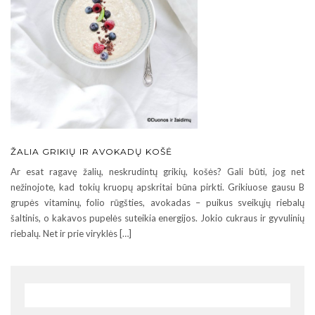
ŽALIA GRIKIŲ IR AVOKADŲ KOŠĖ
Ar esat ragavę žalių, neskrudintų grikių, košės? Gali būti, jog net
nežinojote, kad tokių kruopų apskritai būna pirkti. Grikiuose gausu B
grupės vitaminų, folio rūgšties, avokadas – puikus sveikųjų riebalų
šaltinis, o kakavos pupelės suteikia energijos. Jokio cukraus ir gyvulinių
riebalų. Net ir prie viryklės […]