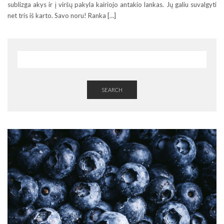
sublizga akys ir į viršų pakyla kairiojo antakio lankas. Jų galiu suvalgyti
net tris iš karto. Savo noru! Ranka […]
SEARCH