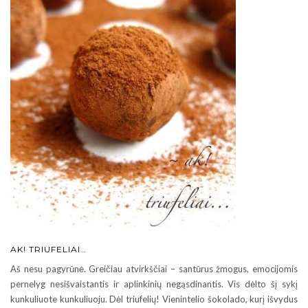
AK! TRIUFELIAI…
Aš nesu pagyrūnė. Greičiau atvirkščiai – santūrus žmogus, emocijomis
pernelyg nesišvaistantis ir aplinkinių negąsdinantis. Vis dėlto šį sykį
kunkuliuote kunkuliuoju. Dėl triufelių! Vienintelio šokolado, kurį išvydus