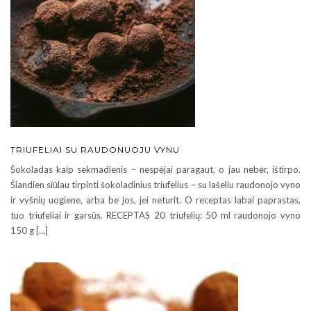
TRIUFELIAI SU RAUDONUOJU VYNU
Šokoladas kaip sekmadienis – nespėjai paragaut, o jau nebėr, ištirpo.
Šiandien siūlau tirpinti šokoladinius triufelius – su lašeliu raudonojo vyno
ir vyšnių uogiene, arba be jos, jei neturit. O receptas labai paprastas,
tuo triufeliai ir garsūs. RECEPTAS 20 triufelių: 50 ml raudonojo vyno
150 g […]