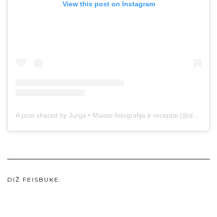
View this post on Instagram
A post shared by Jurga • Maisto fotografija ir receptai (@duonos.ir.zaidimu)
DIŽ FEISBUKE: