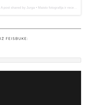
A post shared by Jurga • Maisto fotografija ir receptai (@duonos.ir.zaidimu)
IŽ FEISBUKE: