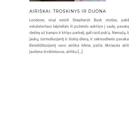
AIRIŠKAI: TROŠKINYS IR DUONA
Londone, visai netoli Shepherds Bush stoties, paki
eskalatoriaus laipteliais iš požemio aukštyn į saulę, pasukę
dešinę už kampo ir kirtęs parkelį, gali rasti pub’ą. Nemažą, 
jaukų, šurmuliuojantį ir šiokią dieną, ir sekmadienio pavaka
Besididžiuojantį savo airiška kilme, pačia tikriausia airi
jautiena troškiniuose, airišku […]