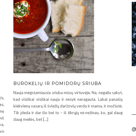
BUROKĖLIŲ IR POMIDORŲ SRIUBA
Nauja mėgstamiausia sriuba mūsų virtuvėje. Na, negaliu sakyt,
is,
kad visiškai visiškai nauja ir nėsyk neragauta. Labai panašią
as,
kiekvieną vasarą iš šviežių daržovių verda ir mama, ir močiutė.
inę
Tik įdeda ir dar šio bei to – iš tikrųjų nė nežinau, ko, gal daug
ui;
daug meilės, bet […]
a,
@
uvo