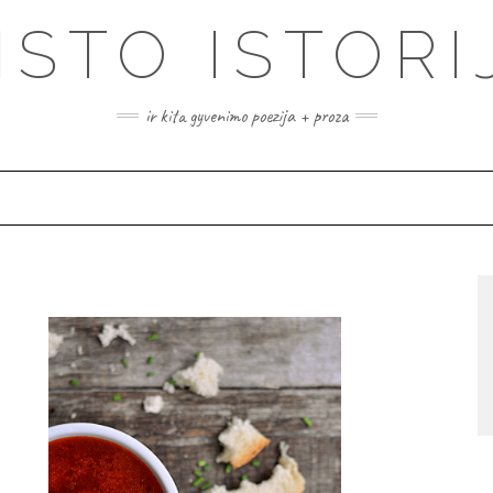
ISTO ISTORI
ir kita gyvenimo poezija + proza