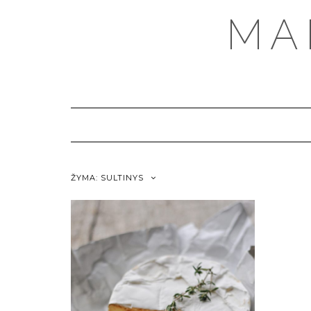
MA
ŽYMA:
SULTINYS