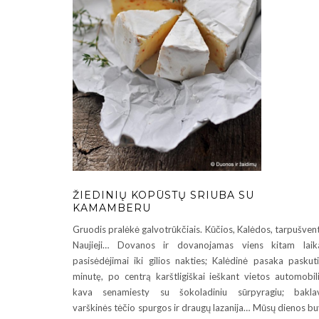
ŽIEDINIŲ KOPŪSTŲ SRIUBA SU
KAMAMBERU
Gruodis pralėkė galvotrūkčiais. Kūčios, Kalėdos, tarpušvent
Naujieji… Dovanos ir dovanojamas viens kitam laik
pasisėdėjimai iki gilios nakties; Kalėdinė pasaka paskut
minutę, po centrą karštligiškai ieškant vietos automobili
kava senamiesty su šokoladiniu sūrpyragiu; baklav
varškinės tėčio spurgos ir draugų lazanija… Mūsų dienos b