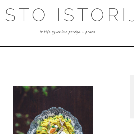
ISTO ISTORI
ir kita gyvenimo poezija + proza