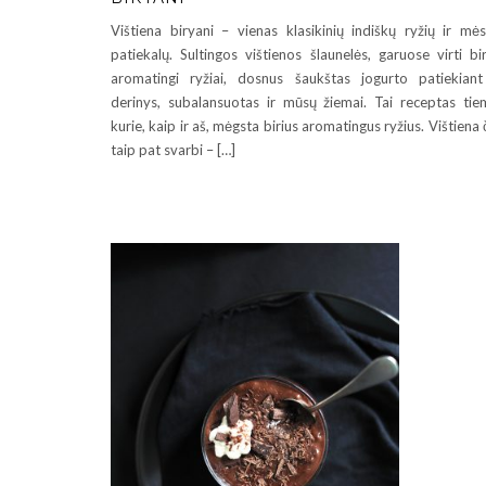
Vištiena biryani – vienas klasikinių indiškų ryžių ir mė
patiekalų. Sultingos vištienos šlaunelės, garuose virti bi
aromatingi ryžiai, dosnus šaukštas jogurto patiekian
derinys, subalansuotas ir mūsų žiemai. Tai receptas tie
kurie, kaip ir aš, mėgsta birius aromatingus ryžius. Vištiena 
taip pat svarbi – […]