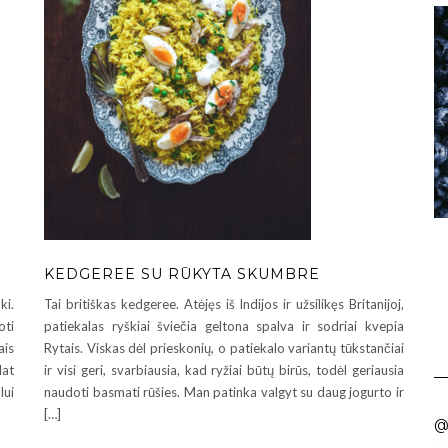
KEDGEREE SU RŪKYTA SKUMBRE
Tai britiškas kedgeree. Atėjęs iš Indijos ir užsilikęs Britanijoj,
ki.
patiekalas ryškiai šviečia geltona spalva ir sodriai kvepia
ti
Rytais. Viskas dėl prieskonių, o patiekalo variantų tūkstančiai
ais
ir visi geri, svarbiausia, kad ryžiai būtų birūs, todėl geriausia
lat
naudoti basmati rūšies. Man patinka valgyt su daug jogurto ir
lui
[…]
@