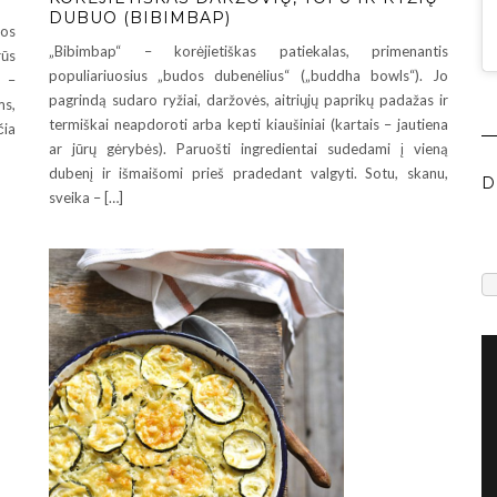
DUBUO (BIBIMBAP)
sos
„Bibimbap“ – korėjietiškas patiekalas, primenantis
rūs
populiariuosius „budos dubenėlius“ („buddha bowls“). Jo
t –
pagrindą sudaro ryžiai, daržovės, aitriųjų paprikų padažas ir
ms,
termiškai neapdoroti arba kepti kiaušiniai (kartais – jautiena
čia
ar jūrų gėrybės). Paruošti ingredientai sudedami į vieną
dubenį ir išmaišomi prieš pradedant valgyti. Sotu, skanu,
D
sveika – […]