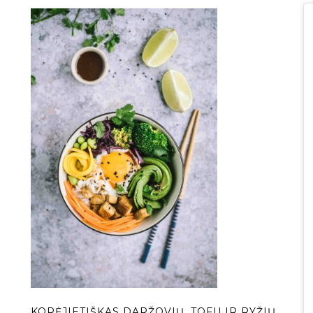
KORĖJIETIŠKAS DARŽOVIŲ, TOFU IR RYŽIŲ