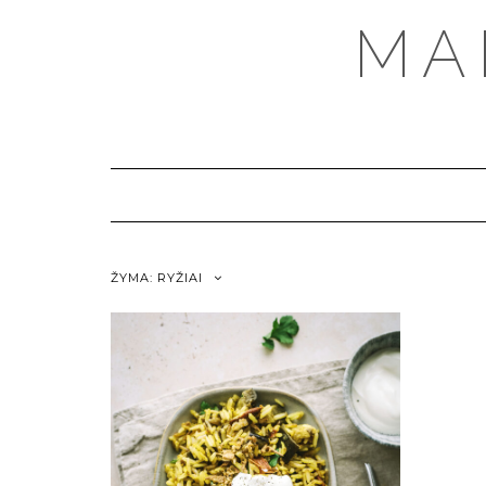
MA
ŽYMA:
RYŽIAI