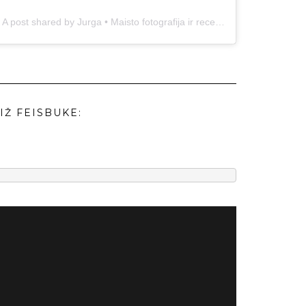
A post shared by Jurga • Maisto fotografija ir receptai (@duonos.ir.zaidimu)
IŽ FEISBUKE: