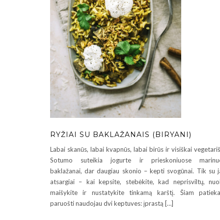
RYŽIAI SU BAKLAŽANAIS (BIRYANI)
Labai skanūs, labai kvapnūs, labai birūs ir visiškai vegetariš
Sotumo suteikia jogurte ir prieskoniuose marinuo
baklažanai, dar daugiau skonio – kepti svogūnai. Tik su j
atsargiai – kai kepsite, stebėkite, kad neprisviltų, nuo
maišykite ir nustatykite tinkamą karštį. Šiam patieka
paruošti naudojau dvi keptuves: įprastą […]