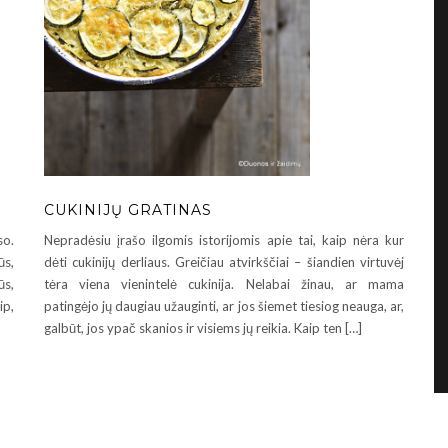
CUKINIJŲ GRATINAS
Nepradėsiu įrašo ilgomis istorijomis apie tai, kaip nėra kur
so.
dėti cukinijų derliaus. Greičiau atvirkščiai – šiandien virtuvėj
ūs,
tėra viena vienintelė cukinija. Nelabai žinau, ar mama
ūs,
patingėjo jų daugiau užauginti, ar jos šiemet tiesiog neauga, ar,
ip,
galbūt, jos ypač skanios ir visiems jų reikia. Kaip ten […]