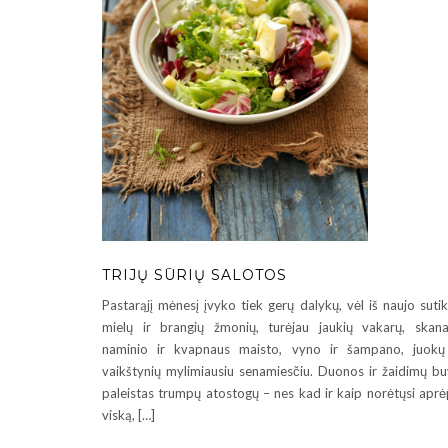
TRIJŲ SŪRIŲ SALOTOS
Pastarąjį mėnesį įvyko tiek gerų dalykų, vėl iš naujo suti
mielų ir brangių žmonių, turėjau jaukių vakarų, skan
naminio ir kvapnaus maisto, vyno ir šampano, juokų
vaikštynių mylimiausiu senamiesčiu. Duonos ir žaidimų b
paleistas trumpų atostogų – nes kad ir kaip norėtųsi aprė
viską, […]