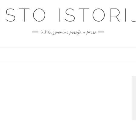
ISTO ISTORI
ir kita gyvenimo poezija + proza