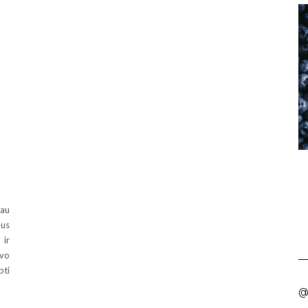
kau
aus
 ir
uvo
pti
@