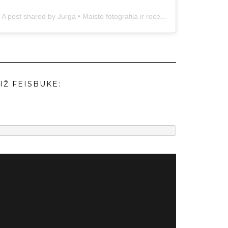
A post shared by Jurga • Maisto fotografija ir receptai (@duonos.ir.zaidimu)
IŽ FEISBUKE: