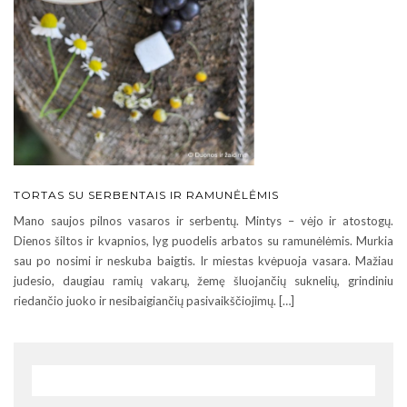
TORTAS SU SERBENTAIS IR RAMUNĖLĖMIS
Mano saujos pilnos vasaros ir serbentų. Mintys – vėjo ir atostogų.
Dienos šiltos ir kvapnios, lyg puodelis arbatos su ramunėlėmis. Murkia
sau po nosimi ir neskuba baigtis. Ir miestas kvėpuoja vasara. Mažiau
judesio, daugiau ramių vakarų, žemę šluojančių suknelių, grindiniu
riedančio juoko ir nesibaigiančių pasivaikščiojimų. […]