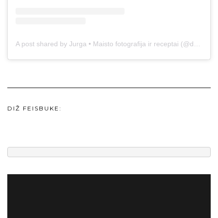
A post shared by Jurga • Maisto fotografija ir receptai (@duonos.ir.zaidimu)
DIŽ FEISBUKE: