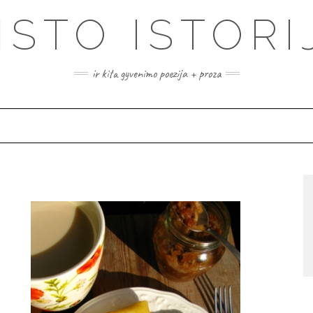
ISTO ISTORI
ir kita gyvenimo poezija + proza