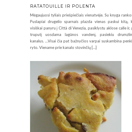
RATATOUILLE IR POLENTA
Mėgaujuosi tyliais priešpiečiais vienatvėje. Su knyga ranko
Puslapiai drugelio sparnais plazda vienas paskui kitą, 
visiškai panyru į Città di Venezia, pasiklystu aklose calle ir,
truputį uosdama lagūnos vandenį, pasiekiu drumzli
kanalus. …Visai čia pat bažnyčios varpai suskambina penk
ryto. Viename prie kanalo stovinčių […]