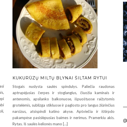
KUKURŪZŲ MILTŲ BLYNAI ŠILTAM RYTUI
asi
Stogais nuslysta saulės spindulys. Paliečia raudonas
is,
aptrupėjusias čerpes ir stoglangius, čiuožia kaminais ir
epi
antenomis, apsilanko balkonuose, išpuoštuose raižytomis
ubi
grotelėmis, sublizga stikluose ir paglosto pro langus žiūrinčius
li,
narcizus, atsispindi katino akyse. Apšviečia ir ištirpdo
pakampėse pasislėpusias baimes ir nerimus. Pramerkiu akis.
@
Rytas. Iš saulės kelionės mano […]