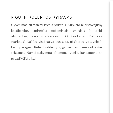
FIGŲ IR POLENTOS PYRAGAS
Gyvenimas su manimi krečia pokštus. Supurto nusistovėjusią
kasdienybę, sudrebina požeminiais smūgiais ir stebi
atsitraukęs, kaip susitvarkysiu. Aš tvarkausi. Kol kas
tvarkausi. Kai jau visai galva susisuka, užsidarau virtuvėje ir
kepu pyragus. Būtent saldumynų gaminimas mane veikia itin
teigiamai. Namai pakvimpa cinamonu, vanile, kardamonu ar
gvazdikėliais, […]