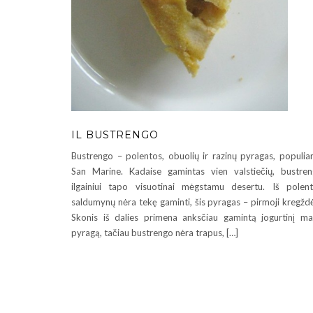
IL BUSTRENGO
Bustrengo – polentos, obuolių ir razinų pyragas, populia
San Marine. Kadaise gamintas vien valstiečių, bustre
ilgainiui tapo visuotinai mėgstamu desertu. Iš polen
saldumynų nėra tekę gaminti, šis pyragas – pirmoji kregždė
Skonis iš dalies primena anksčiau gamintą jogurtinį m
pyragą, tačiau bustrengo nėra trapus, […]