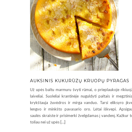
AUKSINIS KUKURŪZŲ KRUOPŲ PYRAGAS
Už upės baltu marmuru švyti rūmai, o prieplaukoje rikiuoj
laiveliai. Suoleliai krantinėje nuguldyti paltais ir megztinia
krykštauja žuvėdros ir mirga vanduo. Tarsi eliksyro įkv
lengvo ir minkšto pavasario oro. Lėtai iškvepi. Apsiga
saulės skraiste ir prisimerki žvelgdamas į vandenį. Kažkur to
toliau nei už upės […]