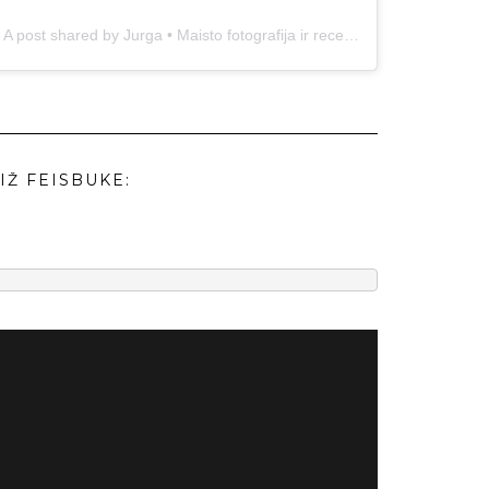
A post shared by Jurga • Maisto fotografija ir receptai (@duonos.ir.zaidimu)
IŽ FEISBUKE: