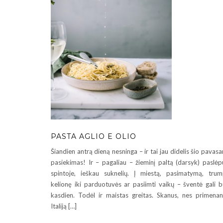
PASTA AGLIO E OLIO
Šiandien antrą dieną nesninga – ir tai jau didelis šio pavasa
pasiekimas! Ir – pagaliau – žieminį paltą (darsyk) paslėp
spintoje, ieškau suknelių. Į miestą, pasimatymą, tru
kelionę iki parduotuvės ar pasiimti vaikų – šventė gali b
kasdien. Todėl ir maistas greitas. Skanus, nes primenan
Italiją […]