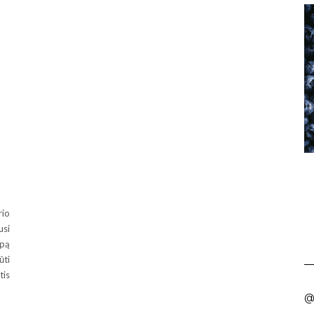
rio
usi
mpą
ūti
tis
@