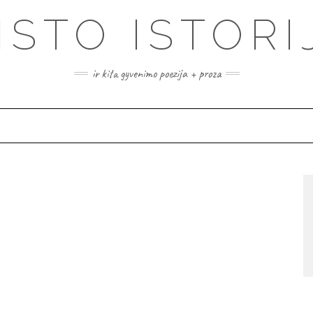
ISTO ISTORI
ir kita gyvenimo poezija + proza