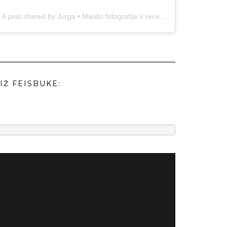
A post shared by Jurga • Maisto fotografija ir receptai (@duonos.ir.zaidimu)
IŽ FEISBUKE: