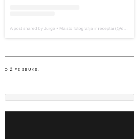
A post shared by Jurga • Maisto fotografija ir receptai (@duonos.ir.zaidimu)
DIŽ FEISBUKE: