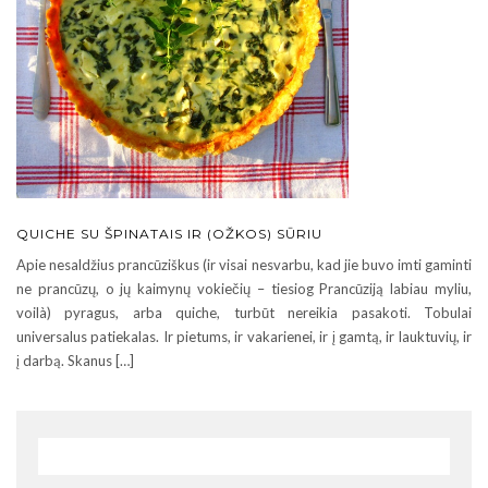
QUICHE SU ŠPINATAIS IR (OŽKOS) SŪRIU
Apie nesaldžius prancūziškus (ir visai nesvarbu, kad jie buvo imti gaminti
ne prancūzų, o jų kaimynų vokiečių – tiesiog Prancūziją labiau myliu,
voilà) pyragus, arba quiche, turbūt nereikia pasakoti. Tobulai
universalus patiekalas. Ir pietums, ir vakarienei, ir į gamtą, ir lauktuvių, ir
į darbą. Skanus […]