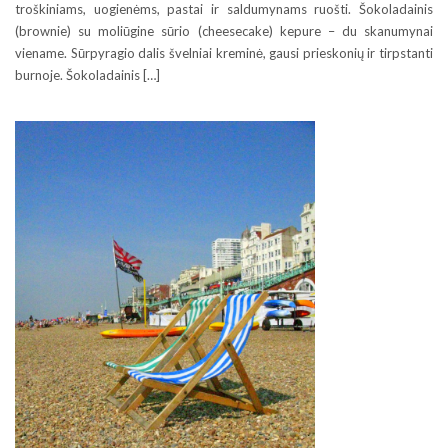
troškiniams, uogienėms, pastai ir saldumynams ruošti. Šokoladainis
(brownie) su moliūgine sūrio (cheesecake) kepure – du skanumynai
viename. Sūrpyragio dalis švelniai kreminė, gausi prieskonių ir tirpstanti
burnoje. Šokoladainis […]