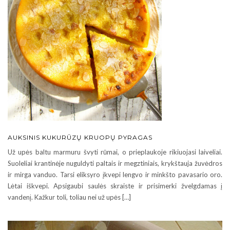
AUKSINIS KUKURŪZŲ KRUOPŲ PYRAGAS
Už upės baltu marmuru švyti rūmai, o prieplaukoje rikiuojasi laiveliai.
Suoleliai krantinėje nuguldyti paltais ir megztiniais, krykštauja žuvėdros
ir mirga vanduo. Tarsi eliksyro įkvepi lengvo ir minkšto pavasario oro.
Lėtai iškvepi. Apsigaubi saulės skraiste ir prisimerki žvelgdamas į
vandenį. Kažkur toli, toliau nei už upės […]