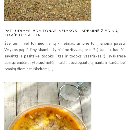
PAPLŪDIMYS. BRAITONAS. VELYKOS + KREMINĖ ŽIEDINIŲ
KOPŪSTŲ SRIUBA
Šventės ir vėl toli nuo namų – nežinau, ar prie to įmanoma įprasti.
Velykos paplūdimy skamba žymiai pozityviau, ar ne? :) Juolab, kad čia
savaitgalis pasitaikė toooks ilgas ir toooks vasariškas :) Išvakarėse
apsisprendėm, ryte susimetėm kuklią atostogautojų mantą ir karštą bei
tvankų didmiestį iškeitėm […]