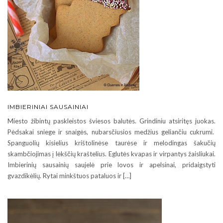
IMBIERINIAI SAUSAINIAI
Miesto žibintų paskleistos šviesos balutės. Grindiniu atsiritęs juokas.
Pėdsakai sniege ir snaigės, nubarsčiusios medžius geliančiu cukrumi.
Spanguolių kisielius krištolinėse taurėse ir melodingas šakučių
skambčiojimas į lėkščių kraštelius. Eglutės kvapas ir virpantys žaisliukai.
Imbierinių sausainių saujelė prie lovos ir apelsinai, pridaigstyti
gvazdikėlių. Rytai minkštuos pataluos ir […]