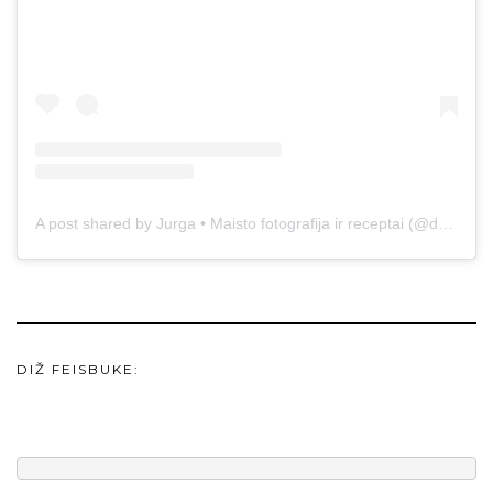
A post shared by Jurga • Maisto fotografija ir receptai (@duonos.ir.zaidimu)
DIŽ FEISBUKE: