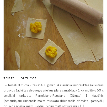
TORTELLI DI ZUCCA
~ tortelli di zucca ~ tešla: 400 g miltų 4 kiaušiniai nubrauktas šaukštelis
druskos šaukštas alyvuogių aliejaus įdaras: maždaug 1 kg moliūgo 50 g
smulkiai tarkuoto Parmigiano-Reggiano (Džiugo) 1 kiaušinis
(nenaudojau) žiupsnelis malto muskato džiupsnelis džiovintų garstyčių
druskos šviežiai maltų juodųjų pipirų maltų džiūvėsėlių, […]