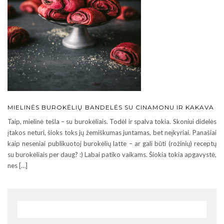
MIELINĖS BUROKĖLIŲ BANDELĖS SU CINAMONU IR KAKAVA
Taip, mielinė tešla – su burokėliais. Todėl ir spalva tokia. Skoniui didelės
įtakos neturi, šioks toks jų žemiškumas juntamas, bet neįkyriai. Panašiai
kaip neseniai publikuotoj burokėlių latte – ar gali būti (rožinių) receptų
su burokėliais per daug? :) Labai patiko vaikams. Šiokia tokia apgavystė,
nes […]