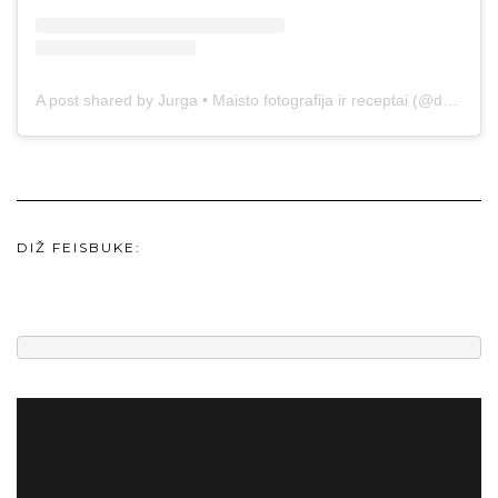
A post shared by Jurga • Maisto fotografija ir receptai (@duonos.ir.zaidimu)
DIŽ FEISBUKE: