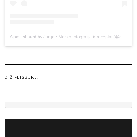
A post shared by Jurga • Maisto fotografija ir receptai (@duonos.ir.zaidimu)
DIŽ FEISBUKE: