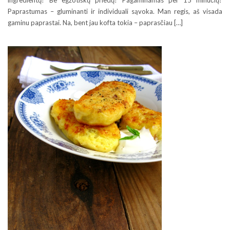
ingredientų? Be egzotiškų priedų? Pagaminamas per 15 minučių?
Paprastumas – gluminanti ir individuali sąvoka. Man regis, aš visada
gaminu paprastai. Na, bent jau kofta tokia – paprasčiau […]