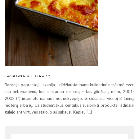
LASAGNA VULGARIS*
*lazanija paprastoji Lazanija – didžiausia mano kulinarinė nesėkmė ever.
Jau nebepamenu, kur susiradau receptą – tais gūdžiais, mhm, 2001-
2002 (?) internetu namuos net nekvepėjo. Greičiausiai vienoj iš laimų,
moterų arba jų. Už studentiškus centukus susipirkti produktai išdidžiai
gulėjo ant virtuvės stalo, o aš sukausi. Kepiau […]