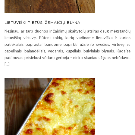
LIETUVIŠKI PIETŪS: ŽEMAIČIŲ BLYNAI
Nežinau, ar tarp duonos ir žaidimų skaitytojų atsiras daug mėgstančių
lietuvišką virtuvę. Būtent tokią, kurią vadiname lietuviška ir kurios
patiekalais paprastai bandome papirkti užsienio svečius: virtuvę su
cepelinais, balandėliais, vėdarais, kugeliais, bulviniais blynais. Kadaise
pati buvau prisiekusi vėdarų gerbėja – nieko skaniau už juos nebūdavo.
[…]