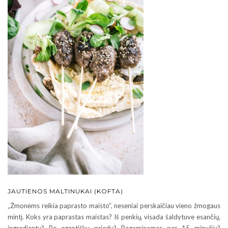
JAUTIENOS MALTINUKAI (KOFTA)
„Žmonėms reikia paprasto maisto”, neseniai perskaičiau vieno žmogaus
mintį. Koks yra paprastas maistas? Iš penkių, visada šaldytuve esančių,