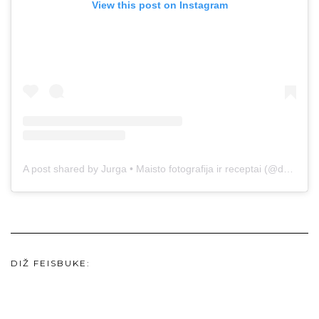
View this post on Instagram
A post shared by Jurga • Maisto fotografija ir receptai (@duonos.ir.zaidimu)
DIŽ FEISBUKE: