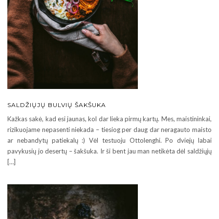
SALDŽIŲJŲ BULVIŲ ŠAKŠUKA
Kažkas sakė, kad esi jaunas, kol dar lieka pirmų kartų. Mes, maistininkai,
rizikuojame nepasenti niekada – tiesiog per daug dar neragauto maisto
ar nebandytų patiekalų :) Vėl testuoju Ottolenghi. Po dviejų labai
pavykusių jo desertų – šakšuka. Ir ši bent jau man netikėta dėl saldžiųjų
[…]