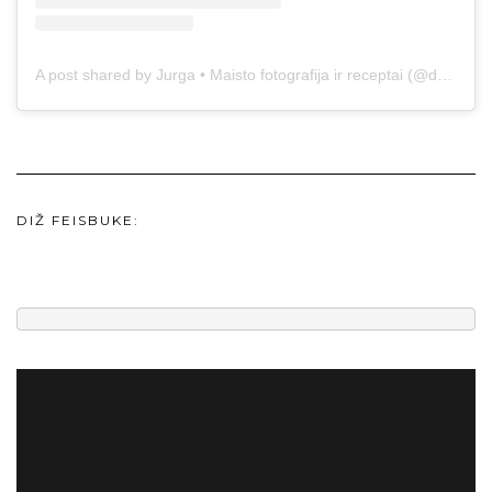
A post shared by Jurga • Maisto fotografija ir receptai (@duonos.ir.zaidimu)
DIŽ FEISBUKE: