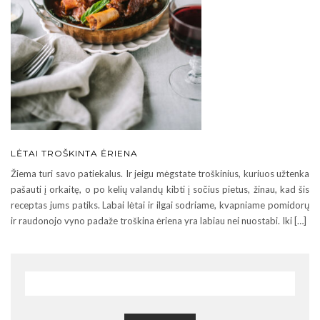
LĖTAI TROŠKINTA ĖRIENA
Žiema turi savo patiekalus. Ir jeigu mėgstate troškinius, kuriuos užtenka
pašauti į orkaitę, o po kelių valandų kibti į sočius pietus, žinau, kad šis
receptas jums patiks. Labai lėtai ir ilgai sodriame, kvapniame pomidorų
ir raudonojo vyno padaže troškina ėriena yra labiau nei nuostabi. Iki […]