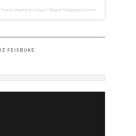
A post shared by Jurga • Maisto fotografija ir receptai (@duonos.ir.zaidimu)
IŽ FEISBUKE: