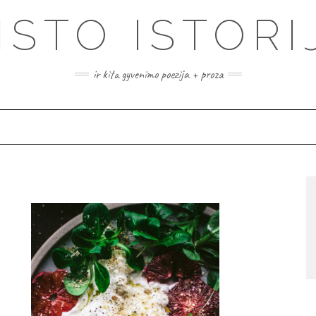
ISTO ISTORI
ir kita gyvenimo poezija + proza