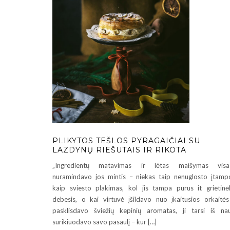
PLIKYTOS TEŠLOS PYRAGAIČIAI SU
LAZDYNŲ RIEŠUTAIS IR RIKOTA
„Ingredientų matavimas ir lėtas maišymas visa
nuramindavo jos mintis – niekas taip nenuglosto įtamp
kaip sviesto plakimas, kol jis tampa purus it grietinė
debesis, o kai virtuvė įšildavo nuo įkaitusios orkaitės
pasklisdavo šviežių kepinių aromatas, ji tarsi iš na
surikiuodavo savo pasaulį – kur […]