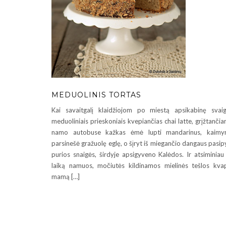
MEDUOLINIS TORTAS
Kai savaitgalį klaidžiojom po miestą apsikabinę svaig
meduoliniais prieskoniais kvepiančias chai latte, grįžtanči
namo autobuse kažkas ėmė lupti mandarinus, kaimyn
parsinešė gražuolę eglę, o šįryt iš miegančio dangaus pasip
purios snaigės, širdyje apsigyveno Kalėdos. Ir atsiminiau
laiką namuos, močiutės kildinamos mielinės tešlos kva
mamą […]