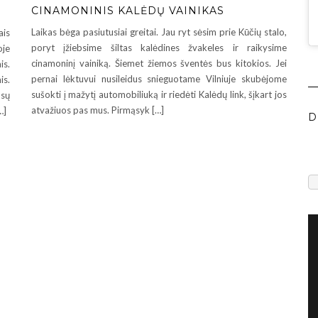
CINAMONINIS KALĖDŲ VAINIKAS
Laikas bėga pasiutusiai greitai. Jau ryt sėsim prie Kūčių stalo,
ais
poryt įžiebsime šiltas kalėdines žvakeles ir raikysime
oje
cinamoninį vainiką. Šiemet žiemos šventės bus kitokios. Jei
is.
pernai lėktuvui nusileidus snieguotame Vilniuje skubėjome
is.
sušokti į mažytį automobiliuką ir riedėti Kalėdų link, šįkart jos
osų
atvažiuos pas mus. Pirmąsyk […]
…]
D