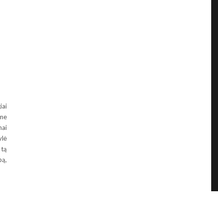
iai
ame
ai
ylė
 tą
pą,