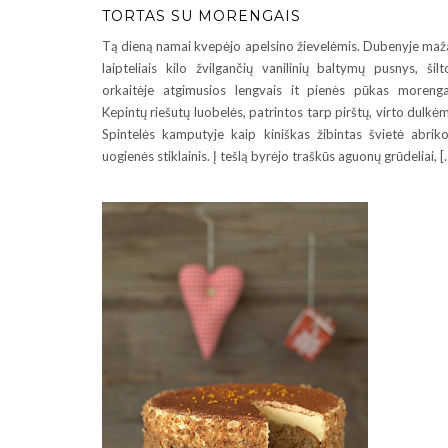
TORTAS SU MORENGAIS
Tą dieną namai kvepėjo apelsino žievelėmis. Dubenyje maž
laipteliais kilo žvilgančių vanilinių baltymų pusnys, šilt
orkaitėje atgimusios lengvais it pienės pūkas morenga
Kepintų riešutų luobelės, patrintos tarp pirštų, virto dulkėm
Spintelės kamputyje kaip kiniškas žibintas švietė abrik
uogienės stiklainis. Į tešlą byrėjo traškūs aguonų grūdeliai, [