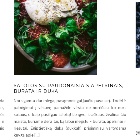
SALOTOS SU RAUDONAISIAIS APELSINAIS,
BURATA IR DUKA
da
Nors gamta dar miega, pasąmoningai jaučiu pavasarį. Todėl ir
os,
pabėgimai į virtuvę pamažėle virsta ne norėčiau ko nors
lės
sotaus, o kaip pasiilgau salotų! Lengvo, traškaus, žvalinančio
 ir
maisto, kuriame dera tai, ką labai mėgstu – burata, apelsinai ir
ujo
riešutai. Egiptietišką duką (dukkah) prisiminiau vartydama
@
knygą apie […]