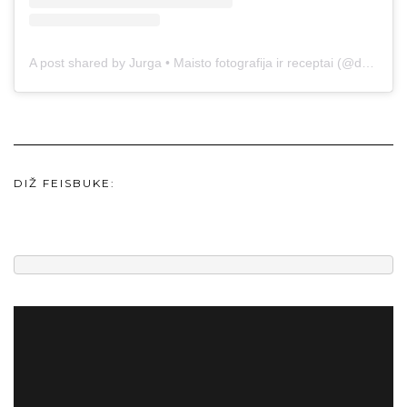
A post shared by Jurga • Maisto fotografija ir receptai (@duonos.ir.zaidimu)
DIŽ FEISBUKE: