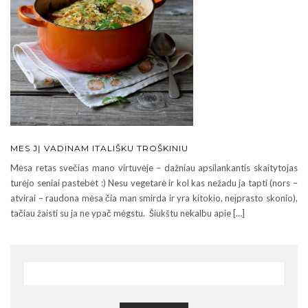
MES JĮ VADINAM ITALIŠKU TROŠKINIU
Mėsa retas svečias mano virtuvėje – dažniau apsilankantis skaitytojas
turėjo seniai pastebėt :) Nesu vegetarė ir kol kas nežadu ja tapti (nors –
atvirai – raudona mėsa čia man smirda ir yra kitokio, neįprasto skonio),
tačiau žaisti su ja ne ypač mėgstu. Šiukštu nekalbu apie […]