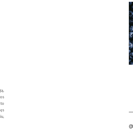
ą,
os
lto
lęs
iu,
@