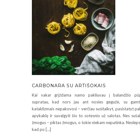
CARBONARA SU ARTIŠOKAIS
Kai vakar grįždama namo pakliuvau į balandžio pūg
supratau, kad nors jau ant nosies gegužė, su gamt
kataklizmais nepakovosi – verčiau susitaikyt, pasistatyt pa
apykaklę ir suvalgyti šio to sotesnio už salotas. Nes suša
žmogus – piktas žmogus, o tokie niekam nepatinka. Neslėps
kad po […]