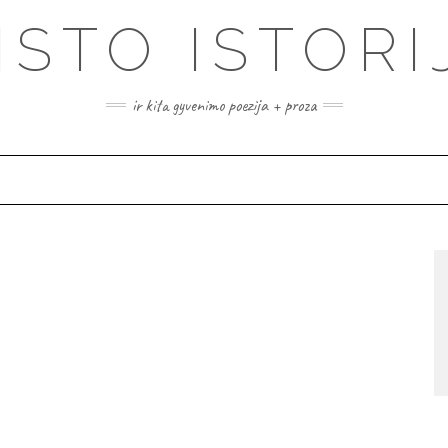
ISTO ISTORI
ir kita gyvenimo poezija + proza