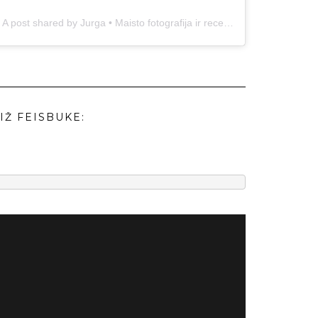
A post shared by Jurga • Maisto fotografija ir receptai (@duonos.ir.zaidimu)
IŽ FEISBUKE: