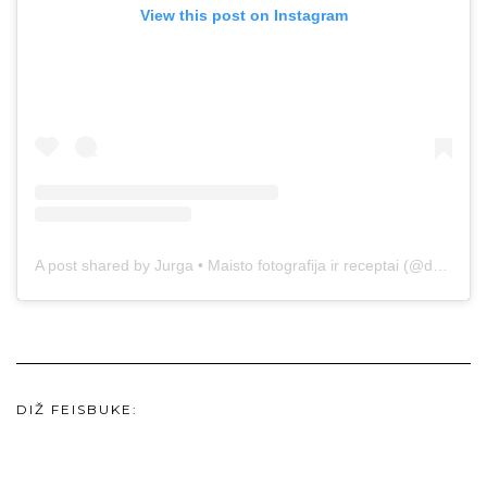
View this post on Instagram
A post shared by Jurga • Maisto fotografija ir receptai (@duonos.ir.zaidimu)
DIŽ FEISBUKE: