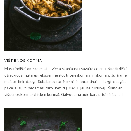
VIŠTIENOS KORMA
Mūsų indiški antradieniai – viena skaniausių savaitės dienų. Nuoširdžiai
džiaugiuosi nutarusi eksperimentuoti prieskoniais ir skoniais. Jų šiame
maiste tiek daug! Subalansuota žiemai ir karantinui – kurgi daugiau
pakeliausi, tupėdamas tarp keturių sienų, jei ne virtuvėj. Šiandien –
vištienos korma (chicken korma). Galvodama apie karį, prisiminiau […]