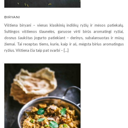
BIRYANI
Vištiena biryani – vienas klasikinių indiškų ryžių ir mėsos patiekalų.
Sultingos vištienos šlaunelės, garuose virti birūs aromatingi ryžiai,
dosnus šaukštas jogurto patiekiant – derinys, subalansuotas ir mūsų
žiemai. Tai receptas tiems, kurie, kaip ir aš, mėgsta birius aromatingus
ryžius. Vištiena čia taip pat svarbi – […]