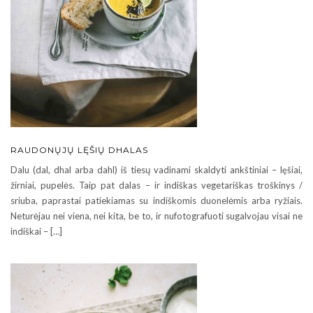
RAUDONŲJŲ LĘŠIŲ DHALAS
Dalu (dal, dhal arba dahl) iš tiesų vadinami skaldyti ankštiniai – lęšiai,
žirniai, pupelės. Taip pat dalas – ir indiškas vegetariškas troškinys /
sriuba, paprastai patiekiamas su indiškomis duonelėmis arba ryžiais.
Neturėjau nei viena, nei kita, be to, ir nufotografuoti sugalvojau visai ne
indiškai – […]