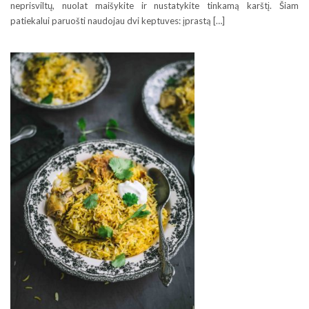
neprisviltų, nuolat maišykite ir nustatykite tinkamą karštį. Šiam
patiekalui paruošti naudojau dvi keptuves: įprastą […]