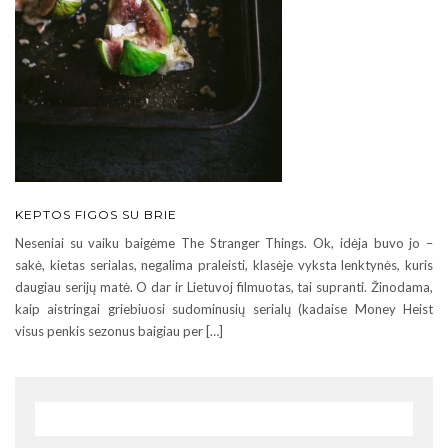
KEPTOS FIGOS SU BRIE
Neseniai su vaiku baigėme The Stranger Things. Ok, idėja buvo jo –
sakė, kietas serialas, negalima praleisti, klasėje vyksta lenktynės, kuris
daugiau serijų matė. O dar ir Lietuvoj filmuotas, tai supranti. Žinodama,
kaip aistringai griebiuosi sudominusių serialų (kadaise Money Heist
visus penkis sezonus baigiau per […]