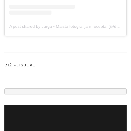
A post shared by Jurga • Maisto fotografija ir receptai (@duonos.ir.zaidimu)
DIŽ FEISBUKE: