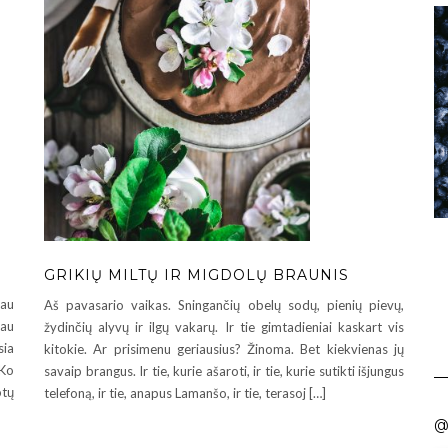
GRIKIŲ MILTŲ IR MIGDOLŲ BRAUNIS
jau
Aš pavasario vaikas. Sningančių obelų sodų, pienių pievų,
au
žydinčių alyvų ir ilgų vakarų. Ir tie gimtadieniai kaskart vis
sia
kitokie. Ar prisimenu geriausius? Žinoma. Bet kiekvienas jų
 Ko
savaip brangus. Ir tie, kurie ašaroti, ir tie, kurie sutikti išjungus
otų
telefoną, ir tie, anapus Lamanšo, ir tie, terasoj […]
@