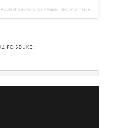
A post shared by Jurga • Maisto fotografija ir receptai (@duonos.ir.zaidimu)
IŽ FEISBUKE: