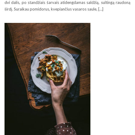
dvi dalis, po standžiais šarvais atidengdamas saldžią, sultingą raudoną
širdį. Suraikau pomidorus, kvepiančius vasaros saule, […]