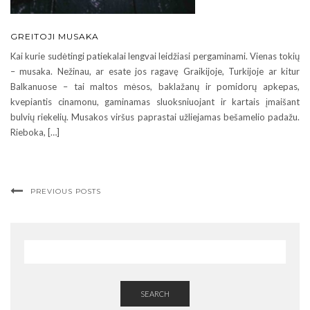
GREITOJI MUSAKA
Kai kurie sudėtingi patiekalai lengvai leidžiasi pergaminami. Vienas tokių
– musaka. Nežinau, ar esate jos ragavę Graikijoje, Turkijoje ar kitur
Balkanuose – tai maltos mėsos, baklažanų ir pomidorų apkepas,
kvepiantis cinamonu, gaminamas sluoksniuojant ir kartais įmaišant
bulvių riekelių. Musakos viršus paprastai užliejamas bešamelio padažu.
Rieboka, […]
PREVIOUS POSTS
SEARCH