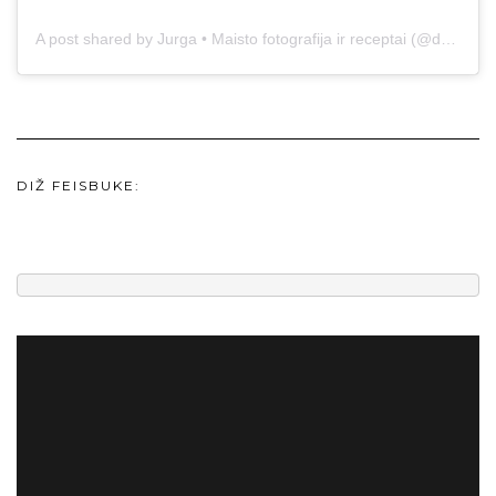
A post shared by Jurga • Maisto fotografija ir receptai (@duonos.ir.zaidimu)
DIŽ FEISBUKE: