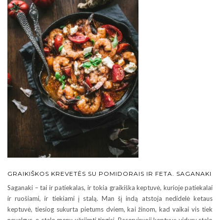
GRAIKIŠKOS KREVETĖS SU POMIDORAIS IR FETA. SAGANAKI
Saganaki – tai ir patiekalas, ir tokia graikiška keptuvė, kurioje patiekalai
ir ruošiami, ir tiekiami į stalą. Man šį indą atstoja nedidelė ketaus
keptuvė, tiesiog sukurta pietums dviem, kai žinom, kad vaikai vis tiek
nevalgys, o stalo menu užsiimti tingisi. Paserviruoji keptuvę vidury stalo