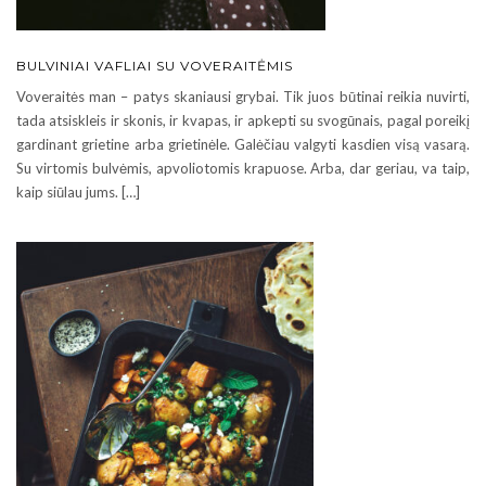
BULVINIAI VAFLIAI SU VOVERAITĖMIS
Voveraitės man – patys skaniausi grybai. Tik juos būtinai reikia nuvirti,
tada atsiskleis ir skonis, ir kvapas, ir apkepti su svogūnais, pagal poreikį
gardinant grietine arba grietinėle. Galėčiau valgyti kasdien visą vasarą.
Su virtomis bulvėmis, apvoliotomis krapuose. Arba, dar geriau, va taip,
kaip siūlau jums. […]