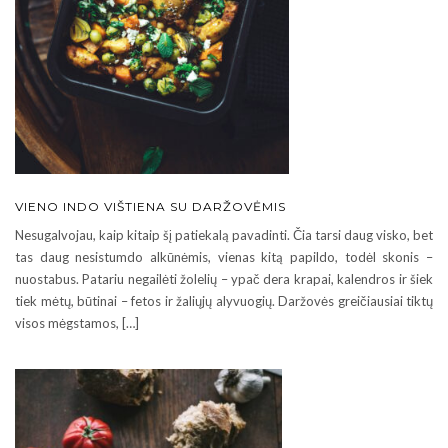
VIENO INDO VIŠTIENA SU DARŽOVĖMIS
Nesugalvojau, kaip kitaip šį patiekalą pavadinti. Čia tarsi daug visko, bet
tas daug nesistumdo alkūnėmis, vienas kitą papildo, todėl skonis –
nuostabus. Patariu negailėti žolelių – ypač dera krapai, kalendros ir šiek
tiek mėtų, būtinai – fetos ir žaliųjų alyvuogių. Daržovės greičiausiai tiktų
visos mėgstamos, […]