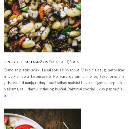
GNOCCHI SU DARŽOVĖMIS IR LĘŠIAIS
Šiandien pietūs ūkiški. Labai sotūs ir kvapnūs. Visko čia daug, bet viskas
ir puikiai dera tarpusavyje. Po vasaros pirmą mėnesį teko priimti ir
prisipratinti naują rutiną, todėl laikas maistui buvo dalijamas tarp laiko
vaikams, sau, darbui ir tiesiog buičiai. Raktiniai žodžiai – kuo paprasčiau
ir […]