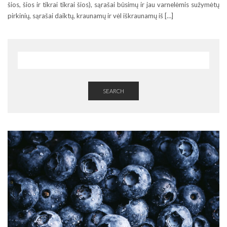
šios, šios ir tikrai tikrai šios), sąrašai būsimų ir jau varnelėmis sužymėtų
pirkinių, sąrašai daiktų, kraunamų ir vėl iškraunamų iš […]
SEARCH