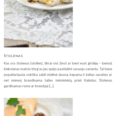
ŠTOLENAS
Kas yra štolenas (stollen), tikrai visi žinot ar bent esat girdėję – bemaž
kiekvienas maisto blog’as jau spėjo pasidalint savuoju variantu. Tai bene
populiariausia vokiška saldi mielinė duona, kepama ir kelias savaites ar
net mėnesį brandinama šalies šeimininkių prieš Kalėdas. Štolenas
gardinamas rome ar brendyje […]