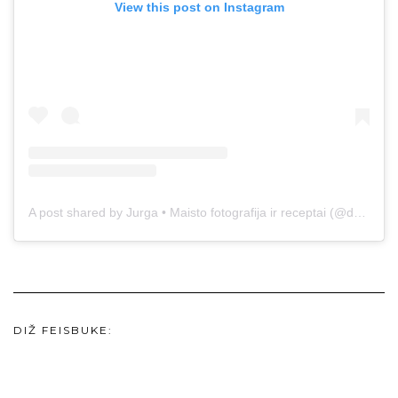
View this post on Instagram
A post shared by Jurga • Maisto fotografija ir receptai (@duonos.ir.zaidimu)
DIŽ FEISBUKE: