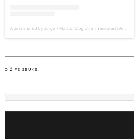
A post shared by Jurga • Maisto fotografija ir receptai (@duonos.ir.zaidimu)
DIŽ FEISBUKE: