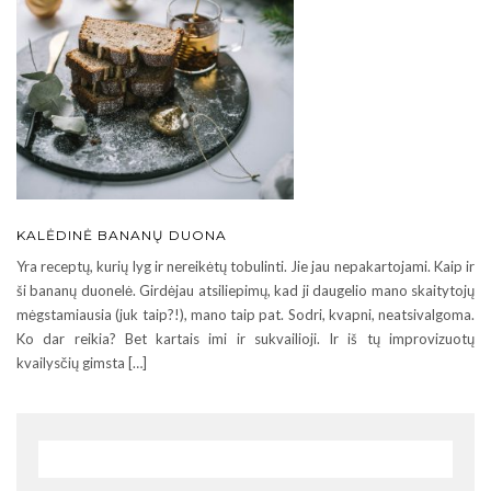
KALĖDINĖ BANANŲ DUONA
Yra receptų, kurių lyg ir nereikėtų tobulinti. Jie jau nepakartojami. Kaip ir
ši bananų duonelė. Girdėjau atsiliepimų, kad ji daugelio mano skaitytojų
mėgstamiausia (juk taip?!), mano taip pat. Sodri, kvapni, neatsivalgoma.
Ko dar reikia? Bet kartais imi ir sukvailioji. Ir iš tų improvizuotų
kvailysčių gimsta […]