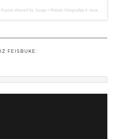
A post shared by Jurga • Maisto fotografija ir receptai (@duonos.ir.zaidimu)
IŽ FEISBUKE: