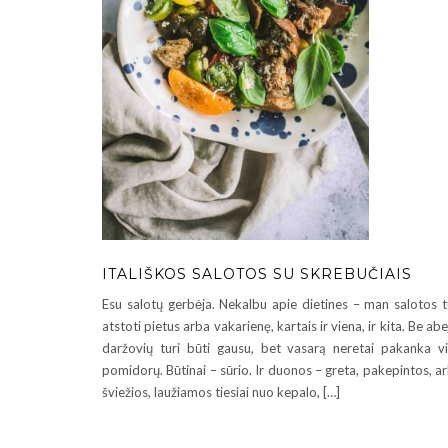
ITALIŠKOS SALOTOS SU SKREBUČIAIS
Esu salotų gerbėja. Nekalbu apie dietines – man salotos t
atstoti pietus arba vakarienę, kartais ir viena, ir kita. Be abe
daržovių turi būti gausu, bet vasarą neretai pakanka v
pomidorų. Būtinai – sūrio. Ir duonos – greta, pakepintos, a
šviežios, laužiamos tiesiai nuo kepalo, […]