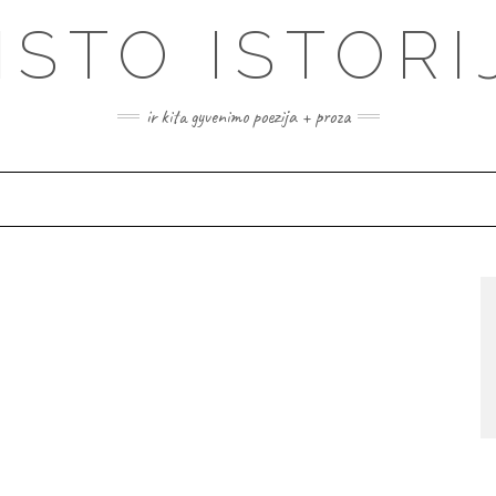
ISTO ISTORI
ir kita gyvenimo poezija + proza