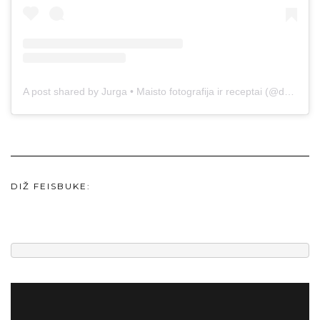
A post shared by Jurga • Maisto fotografija ir receptai (@duonos.ir.zaidimu)
DIŽ FEISBUKE: